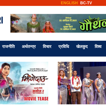
ENGLISH
BC-TV
राजनीति
अर्थतन्त्र
विचार
प्रविधि
खेलकुद
विश्व