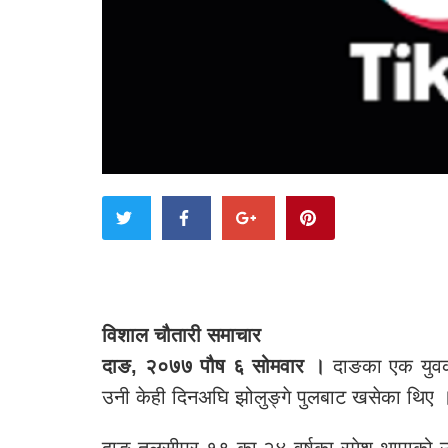
विशाल चौतारी समाचार
दाङ, २०७७ पौष ६ सोमवार ।
दाङका एक युवक
उनी केही दिनअघि झोलुङ्गे पुलबाट खसेका थिए 
दाङ तुलसीपुर १९ का २४ वर्षका रमेश थापाको