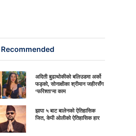
Recommended
अदिती बुढाथोकीको बलिउडमा अर्को
फड्को, सोनाक्षीका श्रीमान जहीरसँग
‘फरिश्ता’मा काम
झापा ५ बाट बालेनको ऐतिहासिक
जित, केपी ओलीको ऐतिहासिक हार