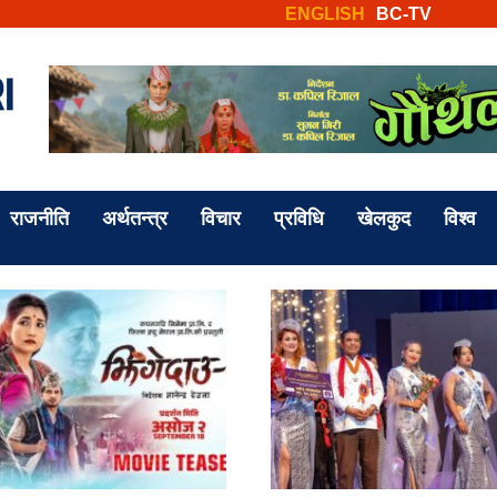
ENGLISH
BC-TV
राजनीति
अर्थतन्त्र
विचार
प्रविधि
खेलकुद
विश्व