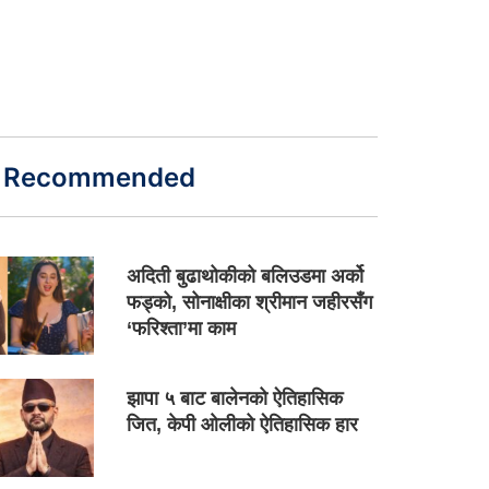
Recommended
अदिती बुढाथोकीको बलिउडमा अर्को
फड्को, सोनाक्षीका श्रीमान जहीरसँग
‘फरिश्ता’मा काम
झापा ५ बाट बालेनको ऐतिहासिक
जित, केपी ओलीको ऐतिहासिक हार