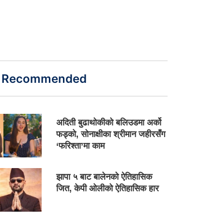
Recommended
अदिती बुढाथोकीको बलिउडमा अर्को
फड्को, सोनाक्षीका श्रीमान जहीरसँग
‘फरिश्ता’मा काम
झापा ५ बाट बालेनको ऐतिहासिक
जित, केपी ओलीको ऐतिहासिक हार