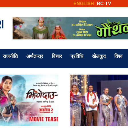
ENGLISH
BC-TV
राजनीति
अर्थतन्त्र
विचार
प्रविधि
खेलकुद
विश्व