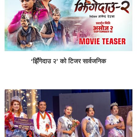
‘झिँगेदाउ २’ को टिजर सार्वजनिक