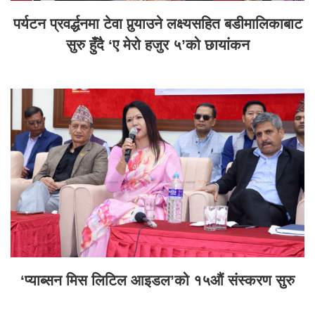
पर्यटन प्रवर्द्धनमा टेवा पुर्‍याउने लक्ष्यसहित बडीमालिकाबाट
सुरु हुँदै ‘ए मेरो हजुर ५’को छायांकन
‘प्याब्सन मिस लिटिल आइडल’को १५औं संस्करण सुरु