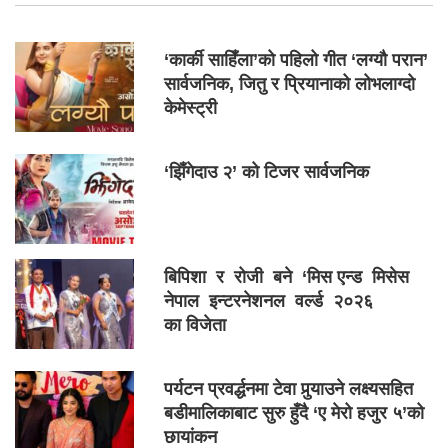
‘कार्की साहिँला’को पहिलो गीत ‘लग्यौ परान’
सार्वजनिक, जितु र प्रियानाको लोभलाग्दो
केमेस्ट्री
‘झिँगेदाउ २’ को टिजर सार्वजनिक
बिपिशा र रोजी बने ‘मिस एन्ड मिसेस
नेपाल इन्टरनेशनल वर्ल्ड २०२६
का विजेता
पर्यटन प्रवर्द्धनमा टेवा पुर्‍याउने लक्ष्यसहित
बडीमालिकाबाट सुरु हुँदै ‘ए मेरो हजुर ५’को
छायांकन