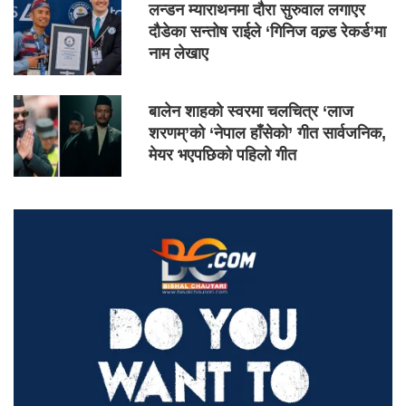
लन्डन म्याराथनमा दौरा सुरुवाल लगाएर
दौडेका सन्तोष राईले ‘गिनिज वल्र्ड रेकर्ड’मा
नाम लेखाए
बालेन शाहको स्वरमा चलचित्र ‘लाज
शरणम्’को ‘नेपाल हाँसेको’ गीत सार्वजनिक,
मेयर भएपछिको पहिलो गीत