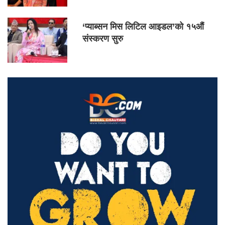
‘प्याब्सन मिस लिटिल आइडल’को १५औं
संस्करण सुरु