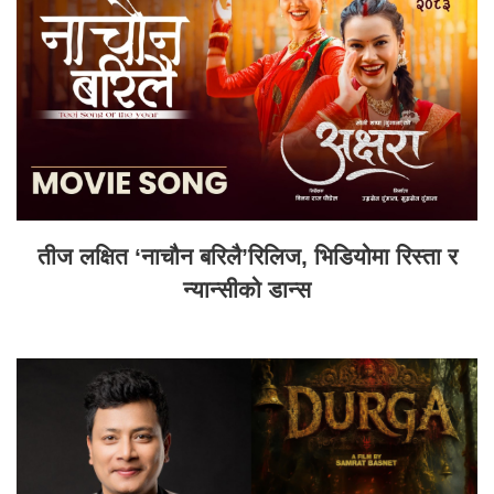
तीज लक्षित ‘नाचौन बरिलै’रिलिज, भिडियोमा रिस्ता र
न्यान्सीको डान्स