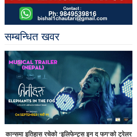
सम्बन्धित खवर
कान्समा इतिहास रचेको ‘इलिफेन्ट्स इन द फग’को ट्रेलर