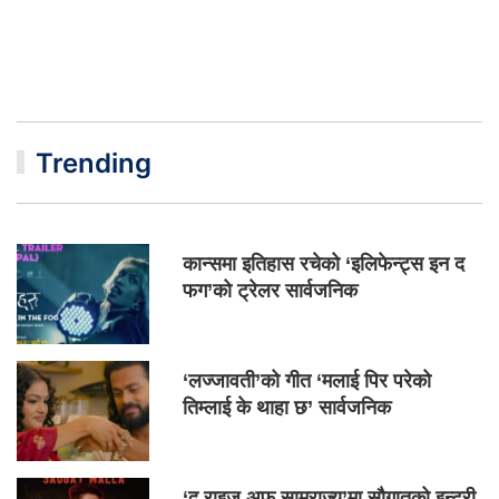
Trending
कान्समा इतिहास रचेको ‘इलिफेन्ट्स इन द
फग’को ट्रेलर सार्वजनिक
‘लज्जावती’को गीत ‘मलाई पिर परेको
तिम्लाई के थाहा छ’ सार्वजनिक
‘द राइज अफ साम्राज्य’मा सौगातको इन्ट्री