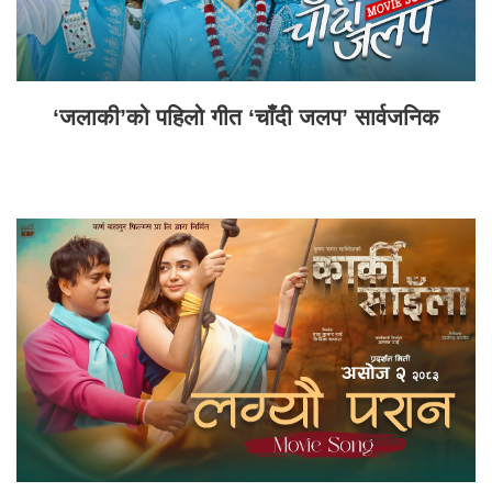
‘जलाकी’को पहिलो गीत ‘चाँदी जलप’ सार्वजनिक