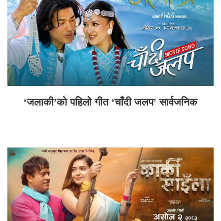
‘जलाकी’को पहिलो गीत ‘चाँदी जलप’ सार्वजनिक