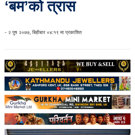
‘बम’को त्रास
- २ पुष २०७७, बिहीबार ०४:१९ मा प्रकाशित