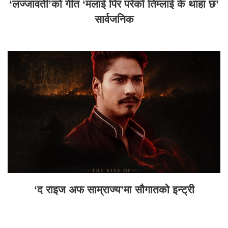
‘लज्जावती’को गीत ‘मलाई पिर परेको तिम्लाई के थाहा छ’
सार्वजनिक
‘द राइज अफ साम्राज्य’मा सौगातको इन्ट्री