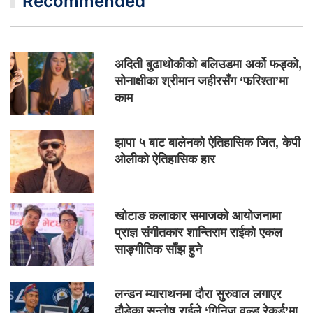
Recommended
अदिती बुढाथोकीको बलिउडमा अर्को फड्को,
सोनाक्षीका श्रीमान जहीरसँग ‘फरिश्ता’मा
काम
झापा ५ बाट बालेनको ऐतिहासिक जित, केपी
ओलीको ऐतिहासिक हार
खोटाङ कलाकार समाजको आयोजनामा
प्राज्ञ संगीतकार शान्तिराम राईको एकल
साङ्गीतिक साँझ हुने
लन्डन म्याराथनमा दौरा सुरुवाल लगाएर
दौडेका सन्तोष राईले ‘गिनिज वल्र्ड रेकर्ड’मा