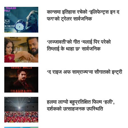
कान्समा इतिहास रचेको ‘इलिफेन्ट्स इन द
फग’को ट्रेलर सार्वजनिक
‘लज्जावती’को गीत ‘मलाई पिर परेको
तिम्लाई के थाहा छ’ सार्वजनिक
‘द राइज अफ साम्राज्य’मा सौगातको इन्ट्री
हलमा लाग्यो बहुप्रतिक्षित फिल्म ‘हली’,
दर्शकको उत्साहजनक उपस्थिति