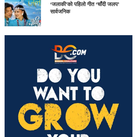
‘जलाकी’को पहिलो गीत ‘चाँदी जलप’
सार्वजनिक