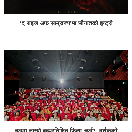
‘द राइज अफ साम्राज्य’मा सौगातको इन्ट्री
हलमा लाग्यो बहुप्रतिक्षित फिल्म ‘हली’, दर्शकको