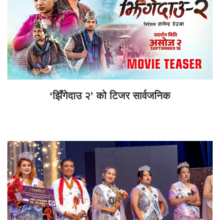
‘झिँगेदाउ २’ को टिजर सार्वजनिक