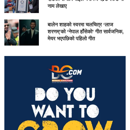
नाम लेखाए
बालेन शाहको स्वरमा चलचित्र ‘लाज
शरणम्’को ‘नेपाल हाँसेको’ गीत सार्वजनिक,
मेयर भएपछिको पहिलो गीत