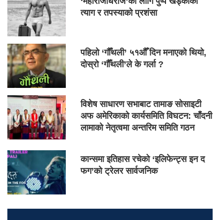
‘महाराजधिराज’का लागि पुष्प खड्काको
त्याग र तपस्याको प्रशंसा
पहिलो ‘गौँथली’ ५१औँ दिन मनाएको थियो,
दोस्रो ‘गौँथली’ले के गर्ला ?
विशेष साधारण सभाबाट तामाङ सोसाइटी
अफ अमेरिकाको कार्यसमिति विघटन: चाँदनी
लामाको नेतृत्वमा अन्तरिम समिति गठन
कान्समा इतिहास रचेको ‘इलिफेन्ट्स इन द
फग’को ट्रेलर सार्वजनिक