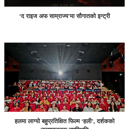
‘द राइज अफ साम्राज्य’मा सौगातको इन्ट्री
हलमा लाग्यो बहुप्रतिक्षित फिल्म ‘हली’, दर्शकको