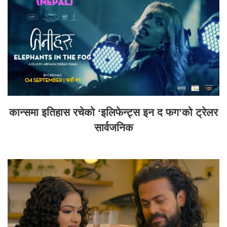
कान्समा इतिहास रचेको ‘इलिफेन्ट्स इन द फग’को ट्रेलर
सार्वजनिक