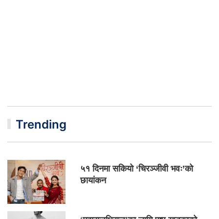
Trending
५१ दिनमा सकियो ‘चिरञ्जीवी भवः’को
छायांकन