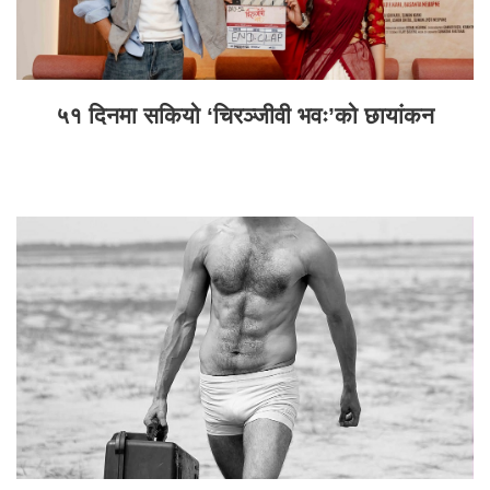
५१ दिनमा सकियो ‘चिरञ्जीवी भवः’को छायांकन