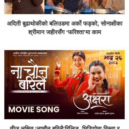
अदिती बुढाथोकीको बलिउडमा अर्को फड्को, सोनाक्षीका
श्रीमान जहीरसँग ‘फरिश्ता’मा काम
तीज लक्षित ‘नाचौन बरिलै’रिलिज, भिडियोमा रिस्ता र