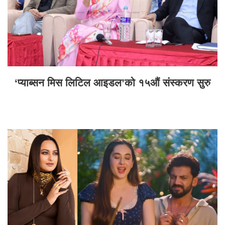
‘प्याब्सन मिस लिटिल आइडल’को १५औं संस्करण सुरु