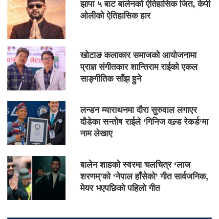
झापा ५ बाट बालेनको ऐतिहासिक जित, केपी
ओलीको ऐतिहासिक हार
खोटाङ कलाकार समाजको आयोजनामा
प्राज्ञ संगीतकार शान्तिराम राईको एकल
साङ्गीतिक साँझ हुने
लन्डन म्याराथनमा दौरा सुरुवाल लगाएर
दौडेका सन्तोष राईले ‘गिनिज वल्र्ड रेकर्ड’मा
नाम लेखाए
बालेन शाहको स्वरमा चलचित्र ‘लाज
शरणम्’को ‘नेपाल हाँसेको’ गीत सार्वजनिक,
मेयर भएपछिको पहिलो गीत