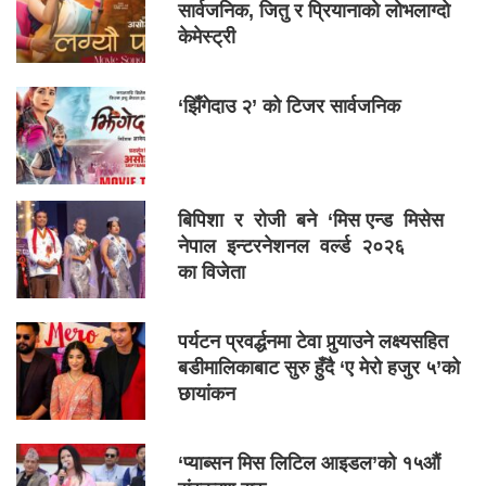
सार्वजनिक, जितु र प्रियानाको लोभलाग्दो
केमेस्ट्री
‘झिँगेदाउ २’ को टिजर सार्वजनिक
बिपिशा र रोजी बने ‘मिस एन्ड मिसेस
नेपाल इन्टरनेशनल वर्ल्ड २०२६
का विजेता
पर्यटन प्रवर्द्धनमा टेवा पुर्‍याउने लक्ष्यसहित
बडीमालिकाबाट सुरु हुँदै ‘ए मेरो हजुर ५’को
छायांकन
‘प्याब्सन मिस लिटिल आइडल’को १५औं