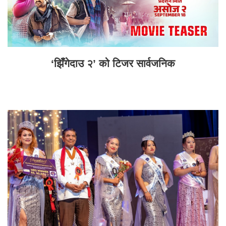
‘झिँगेदाउ २’ को टिजर सार्वजनिक