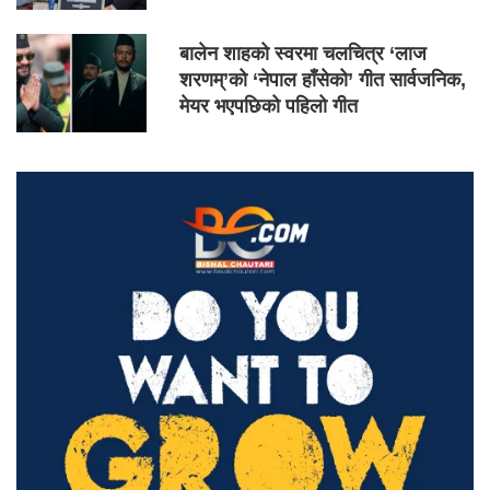
बालेन शाहको स्वरमा चलचित्र ‘लाज
शरणम्’को ‘नेपाल हाँसेको’ गीत सार्वजनिक,
मेयर भएपछिको पहिलो गीत