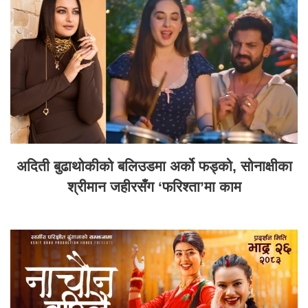
अदिती बुढाथोकीको बलिउडमा अर्को फड्को, सोनाक्षीका
श्रीमान जहीरसँग ‘फरिश्ता’मा काम