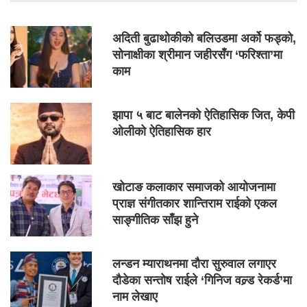
अदिती बुढाथोकीको बलिउडमा अर्को फड्को,
सोनाक्षीका श्रीमान जहीरसँग ‘फरिश्ता’मा
काम
झापा ५ बाट बालेनको ऐतिहासिक जित, केपी
ओलीको ऐतिहासिक हार
खोटाङ कलाकार समाजको आयोजनामा
प्राज्ञ संगीतकार शान्तिराम राईको एकल
साङ्गीतिक साँझ हुने
लन्डन म्याराथनमा दौरा सुरुवाल लगाएर
दौडेका सन्तोष राईले ‘गिनिज वल्र्ड रेकर्ड’मा
नाम लेखाए