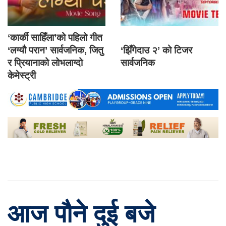
‘कार्की साहिँला’को पहिलो गीत
‘लग्यौ परान’ सार्वजनिक, जितु
‘झिँगेदाउ २’ को टिजर
र प्रियानाको लोभलाग्दो
सार्वजनिक
केमेस्ट्री
आज पौने दुई बजे