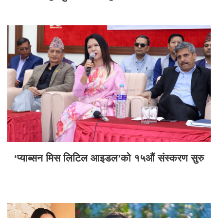
‘प्याब्सन मिस लिटिल आइडल’को १५औं संस्करण सुरु