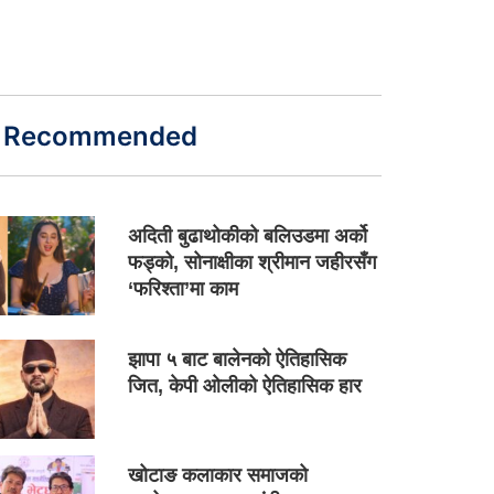
Recommended
अदिती बुढाथोकीको बलिउडमा अर्को
फड्को, सोनाक्षीका श्रीमान जहीरसँग
‘फरिश्ता’मा काम
झापा ५ बाट बालेनको ऐतिहासिक
जित, केपी ओलीको ऐतिहासिक हार
खोटाङ कलाकार समाजको