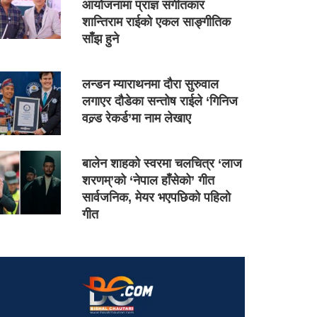
आयोजनामा प्राज्ञ संगीतकार
शान्तिराम राईको एकल साङ्गीतिक
साँझ हुने
लन्डन म्याराथनमा दौरा सुरुवाल
लगाएर दौडेका सन्तोष राईले ‘गिनिज
वल्र्ड रेकर्ड’मा नाम लेखाए
बालेन शाहको स्वरमा चलचित्र ‘लाज
शरणम्’को ‘नेपाल हाँसेको’ गीत
सार्वजनिक, मेयर भएपछिको पहिलो
गीत