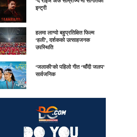
‘द राइज अफ साम्राज्य’मा सौगातको
इन्ट्री
हलमा लाग्यो बहुप्रतिक्षित फिल्म
‘हली’, दर्शकको उत्साहजनक
उपस्थिति
‘जलाकी’को पहिलो गीत ‘चाँदी जलप’
सार्वजनिक