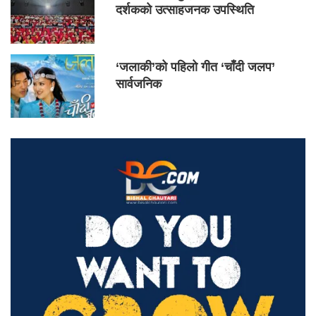
दर्शकको उत्साहजनक उपस्थिति
‘जलाकी’को पहिलो गीत ‘चाँदी जलप’
सार्वजनिक