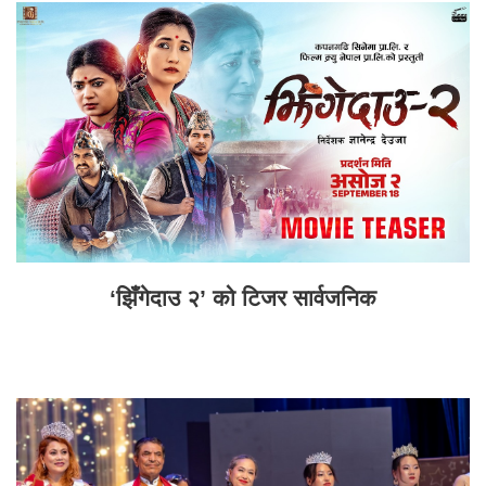
‘झिँगेदाउ २’ को टिजर सार्वजनिक