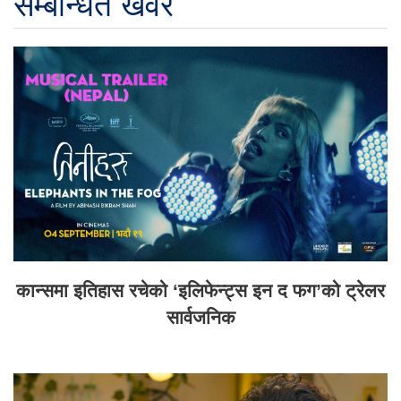
सम्बन्धित खवर
कान्समा इतिहास रचेको ‘इलिफेन्ट्स इन द फग’को ट्रेलर
सार्वजनिक