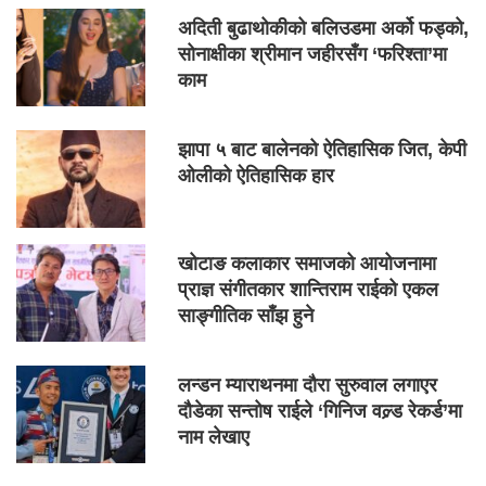
अदिती बुढाथोकीको बलिउडमा अर्को फड्को,
सोनाक्षीका श्रीमान जहीरसँग ‘फरिश्ता’मा
काम
झापा ५ बाट बालेनको ऐतिहासिक जित, केपी
ओलीको ऐतिहासिक हार
खोटाङ कलाकार समाजको आयोजनामा
प्राज्ञ संगीतकार शान्तिराम राईको एकल
साङ्गीतिक साँझ हुने
लन्डन म्याराथनमा दौरा सुरुवाल लगाएर
दौडेका सन्तोष राईले ‘गिनिज वल्र्ड रेकर्ड’मा
नाम लेखाए