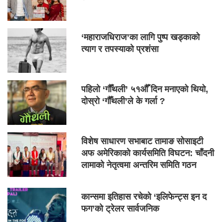
‘महाराजधिराज’का लागि पुष्प खड्काको
त्याग र तपस्याको प्रशंसा
पहिलो ‘गौँथली’ ५१औँ दिन मनाएको थियो,
दोस्रो ‘गौँथली’ले के गर्ला ?
विशेष साधारण सभाबाट तामाङ सोसाइटी
अफ अमेरिकाको कार्यसमिति विघटन: चाँदनी
लामाको नेतृत्वमा अन्तरिम समिति गठन
कान्समा इतिहास रचेको ‘इलिफेन्ट्स इन द
फग’को ट्रेलर सार्वजनिक