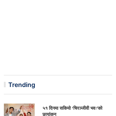
Trending
५१ दिनमा सकियो ‘चिरञ्जीवी भवः’को
छायांकन