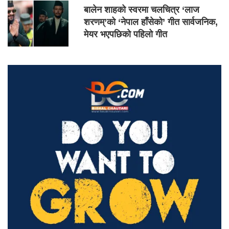
बालेन शाहको स्वरमा चलचित्र ‘लाज
शरणम्’को ‘नेपाल हाँसेको’ गीत सार्वजनिक,
मेयर भएपछिको पहिलो गीत