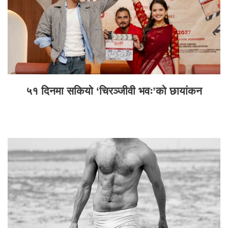
५१ दिनमा सकियो ‘चिरञ्जीवी भवः’को छायांकन