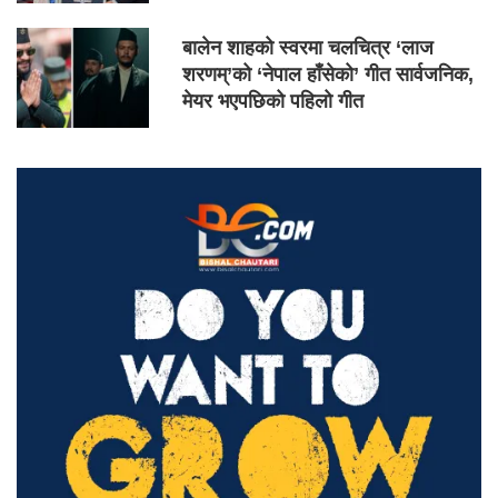
बालेन शाहको स्वरमा चलचित्र ‘लाज
शरणम्’को ‘नेपाल हाँसेको’ गीत सार्वजनिक,
मेयर भएपछिको पहिलो गीत