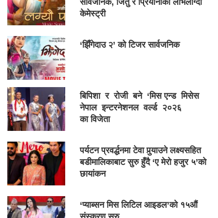
सार्वजनिक, जितु र प्रियानाको लोभलाग्दो
केमेस्ट्री
‘झिँगेदाउ २’ को टिजर सार्वजनिक
बिपिशा र रोजी बने ‘मिस एन्ड मिसेस
नेपाल इन्टरनेशनल वर्ल्ड २०२६
का विजेता
पर्यटन प्रवर्द्धनमा टेवा पुर्‍याउने लक्ष्यसहित
बडीमालिकाबाट सुरु हुँदै ‘ए मेरो हजुर ५’को
छायांकन
‘प्याब्सन मिस लिटिल आइडल’को १५औं
संस्करण सुरु