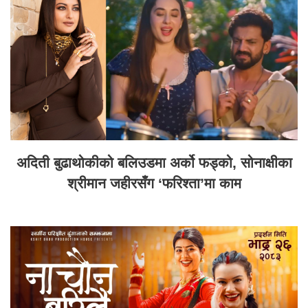
अदिती बुढाथोकीको बलिउडमा अर्को फड्को, सोनाक्षीका
श्रीमान जहीरसँग ‘फरिश्ता’मा काम