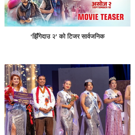
‘झिँगेदाउ २’ को टिजर सार्वजनिक