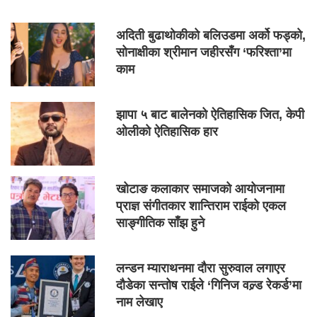
अदिती बुढाथोकीको बलिउडमा अर्को फड्को,
सोनाक्षीका श्रीमान जहीरसँग ‘फरिश्ता’मा
काम
झापा ५ बाट बालेनको ऐतिहासिक जित, केपी
ओलीको ऐतिहासिक हार
खोटाङ कलाकार समाजको आयोजनामा
प्राज्ञ संगीतकार शान्तिराम राईको एकल
साङ्गीतिक साँझ हुने
लन्डन म्याराथनमा दौरा सुरुवाल लगाएर
दौडेका सन्तोष राईले ‘गिनिज वल्र्ड रेकर्ड’मा
नाम लेखाए