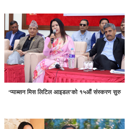
‘प्याब्सन मिस लिटिल आइडल’को १५औं संस्करण सुरु