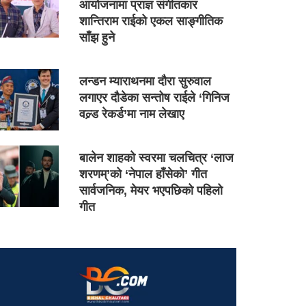
आयोजनामा प्राज्ञ संगीतकार
शान्तिराम राईको एकल साङ्गीतिक
साँझ हुने
लन्डन म्याराथनमा दौरा सुरुवाल
लगाएर दौडेका सन्तोष राईले ‘गिनिज
वल्र्ड रेकर्ड’मा नाम लेखाए
बालेन शाहको स्वरमा चलचित्र ‘लाज
शरणम्’को ‘नेपाल हाँसेको’ गीत
सार्वजनिक, मेयर भएपछिको पहिलो
गीत