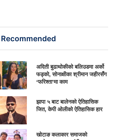
Recommended
अदिती बुढाथोकीको बलिउडमा अर्को
फड्को, सोनाक्षीका श्रीमान जहीरसँग
‘फरिश्ता’मा काम
झापा ५ बाट बालेनको ऐतिहासिक
जित, केपी ओलीको ऐतिहासिक हार
खोटाङ कलाकार समाजको