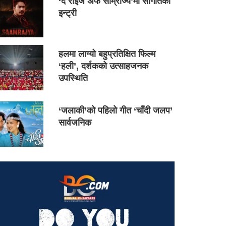
‘द राइज अफ साम्राज्य’मा सौगातको
इन्ट्री
हलमा लाग्यो बहुप्रतिक्षित फिल्म
‘हली’, दर्शकको उत्साहजनक
उपस्थिति
‘जलाकी’को पहिलो गीत ‘चाँदी जलप’
सार्वजनिक