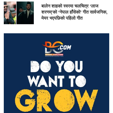
बालेन शाहको स्वरमा चलचित्र ‘लाज
शरणम्’को ‘नेपाल हाँसेको’ गीत सार्वजनिक,
मेयर भएपछिको पहिलो गीत