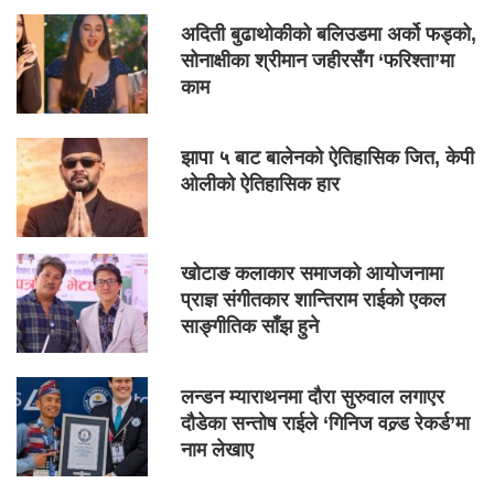
अदिती बुढाथोकीको बलिउडमा अर्को फड्को,
सोनाक्षीका श्रीमान जहीरसँग ‘फरिश्ता’मा
काम
झापा ५ बाट बालेनको ऐतिहासिक जित, केपी
ओलीको ऐतिहासिक हार
खोटाङ कलाकार समाजको आयोजनामा
प्राज्ञ संगीतकार शान्तिराम राईको एकल
साङ्गीतिक साँझ हुने
लन्डन म्याराथनमा दौरा सुरुवाल लगाएर
दौडेका सन्तोष राईले ‘गिनिज वल्र्ड रेकर्ड’मा
नाम लेखाए