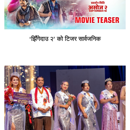
‘झिँगेदाउ २’ को टिजर सार्वजनिक