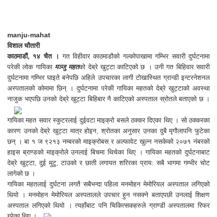
manju-mahat
विशाल चौतारी
काठमाडौं, १४ चैत ।
गत विहीवार काठमाडौको गल्कोपाखामा गम्भिर सवारी दुर्घटनामा
परेकी लोक गायिका
मञ्जु महत
को देब्रे खुट्टा काटिएको छ । उनी गत बिहिवार सवारी
दुर्घटनामा गम्भिर घाइते बनेपछि अहिले उपचारका लागी टोखास्थित ग्रान्डी इन्टरनेशनल
अस्पतालको कोमामा छिन् । दुर्घटनामा परेकी गायिका महतको देब्रे खुट्टाको अवस्था
नाजुक भएपछि उनको देब्रे खुट्टा बिहिबार नै काटिएको अस्पताल स्रोतले बताएको छ ।
गायिका महत सवार स्कुटरलाई दुईवटा माइक्रो बसले ठक्कर दिएका थिए । सो ठक्करका
कारण उनको देब्रे खुट्टा मात्र होइन, श्रोतका अनुसार उनका दुबै मृगौलापनि फुटेका
छन् । बा १ ज ९२१३ नम्बरको माइक्रोबस र अल्फावेट खुल्न नसकेको २०७१ नंबरको
हाइस ब्राण्डको माइक्रोले उनलाई बिचमा थिचेका थिए । गायिका महतको दुर्घटनाबाट
देब्रे खुट्टा, दुई मुटु, टाउको र छाती लगायत शरिरका प्राय: सबै भागमा गम्भीर चोट
लागेको छ ।
गायिका महतलाई दुर्घटना लगतै सबैभन्दा पहिला मनमोहन मेमोरियल अस्पताल लगिएको
थियो । मनमोहन मेमोरियल अस्पतालले उपचार हुन नसक्ने बताएपछी उनलाई शिक्षण
अस्पताल लगिएको थियो । त्यहाँबाट पनि चिकित्सकहरुले ग्राण्डी अस्पतालमा रिफर
गरेका थिए ।