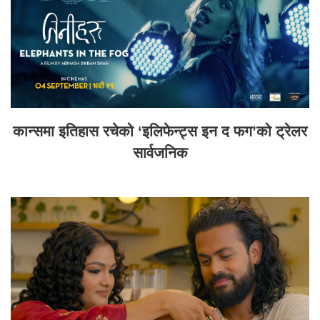
कान्समा इतिहास रचेको ‘इलिफेन्ट्स इन द फग’को ट्रेलर
सार्वजनिक