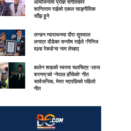
आयोजनामा प्राज्ञ संगीतकार
शान्तिराम राईको एकल साङ्गीतिक
साँझ हुने
लन्डन म्याराथनमा दौरा सुरुवाल
लगाएर दौडेका सन्तोष राईले ‘गिनिज
वल्र्ड रेकर्ड’मा नाम लेखाए
बालेन शाहको स्वरमा चलचित्र ‘लाज
शरणम्’को ‘नेपाल हाँसेको’ गीत
सार्वजनिक, मेयर भएपछिको पहिलो
गीत