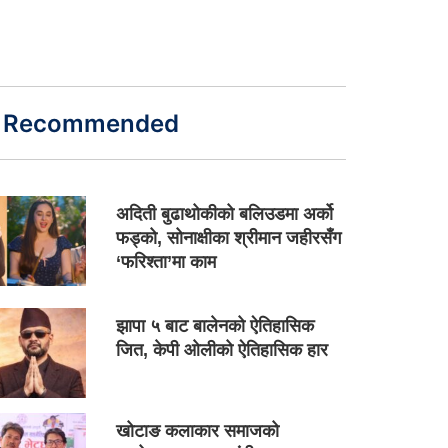
Recommended
अदिती बुढाथोकीको बलिउडमा अर्को
फड्को, सोनाक्षीका श्रीमान जहीरसँग
‘फरिश्ता’मा काम
झापा ५ बाट बालेनको ऐतिहासिक
जित, केपी ओलीको ऐतिहासिक हार
खोटाङ कलाकार समाजको