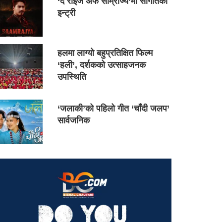
‘द राइज अफ साम्राज्य’मा सौगातको
इन्ट्री
हलमा लाग्यो बहुप्रतिक्षित फिल्म
‘हली’, दर्शकको उत्साहजनक
उपस्थिति
‘जलाकी’को पहिलो गीत ‘चाँदी जलप’
सार्वजनिक