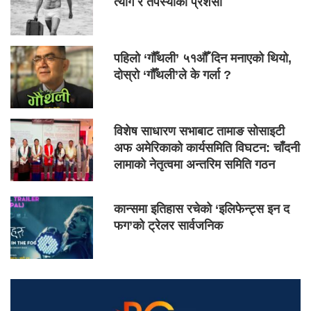
त्याग र तपस्याको प्रशंसा
पहिलो ‘गौँथली’ ५१औँ दिन मनाएको थियो,
दोस्रो ‘गौँथली’ले के गर्ला ?
विशेष साधारण सभाबाट तामाङ सोसाइटी
अफ अमेरिकाको कार्यसमिति विघटन: चाँदनी
लामाको नेतृत्वमा अन्तरिम समिति गठन
कान्समा इतिहास रचेको ‘इलिफेन्ट्स इन द
फग’को ट्रेलर सार्वजनिक