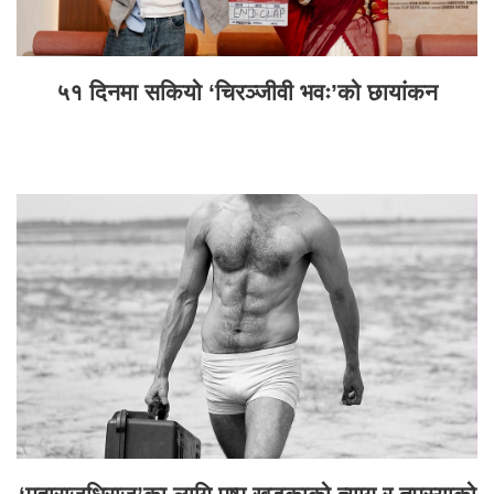
५१ दिनमा सकियो ‘चिरञ्जीवी भवः’को छायांकन