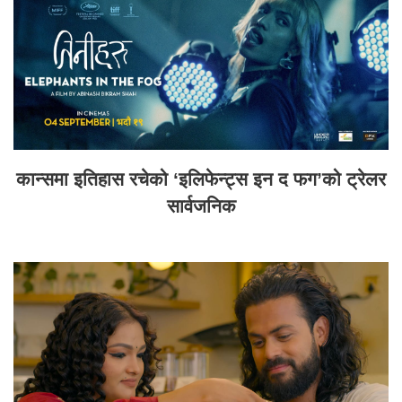
कान्समा इतिहास रचेको ‘इलिफेन्ट्स इन द फग’को ट्रेलर
सार्वजनिक