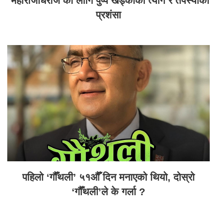
‘महाराजधिराज’का लागि पुष्प खड्काको त्याग र तपस्याको
प्रशंसा
पहिलो ‘गौँथली’ ५१औँ दिन मनाएको थियो, दोस्रो
‘गौँथली’ले के गर्ला ?