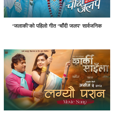
‘जलाकी’को पहिलो गीत ‘चाँदी जलप’ सार्वजनिक