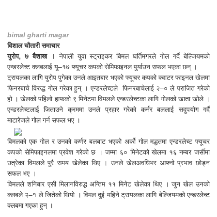
bimal gharti magar
विशाल चौतारी समाचार
युरोप, ७ बैशाख ।
नेपाली युवा स्ट्राइकर बिमल घर्तिमगरले गोल गर्दै बेल्जियमको
एन्डरलेच्ट क्लबलाई यू–१७ फ्यूचर कपको सेमिफाइनल पुर्याउन सफल भएका छन् ।
ट्रायलका लागि युरोप पुगेका उनले आइतबार भएको फ्यूचर कपको क्वाटर फाइनल खेलमा
फिनरबाचे विरुद्ध गोल गरेका हुन् । एन्डरलेच्टले फिनरबाचेलाई २–० ले पराजित गरेको
हो । खेलको पहिलो हाफको ९ मिनेटमा विमलले एन्डरलेच्टका लागि गोलको खाता खोले ।
एन्डरलेच्टलाई जिताउने क्रममा उनले प्रहार गरेको कर्नर बललाई सदुपयोग गर्दै
माटारेजले गोल गर्न सफल भए ।
विमलको एक गोल र उनको कर्णर बलबाट भएको अर्को गोल मद्धतमा एन्डरलेच्ट फ्यूचर
कपको सेमिफाइनलमा प्रवेश गरेको छ । जम्मा ६० मिनेटको खेलमा १६ नम्बर जर्सीमा
उत्रेका विमलले पुरै समय खेलेका थिए । उनले खेलअवधिभर आफ्नो प्रभाव छोड्न
सफल भए ।
विमलले शनिबार एसी मिलानविरुद्ध अन्तिम ११ मिनेट खेलेका थिए । जुन खेल उनको
क्लबले २–१ ले जितेको थियो । विमल दुई महिने ट्रायलका लागि बेल्जियमको एन्डरलेच्ट
क्लबमा गएका हुन् ।