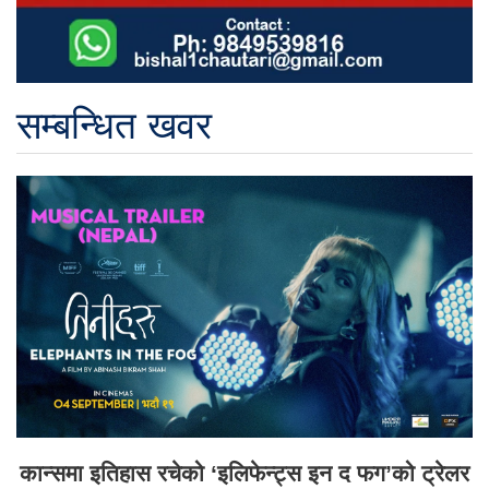
सम्बन्धित खवर
कान्समा इतिहास रचेको ‘इलिफेन्ट्स इन द फग’को ट्रेलर