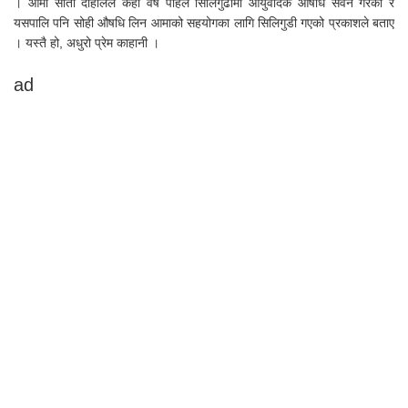
। आमा सीता दाहालले केही वर्ष पहिले सिलिगुढीमा आयुर्वेदिक औषधि सेवन गरेको र
यसपालि पनि सोही औषधि लिन आमाको सहयोगका लागि सिलिगुडी गएको प्रकाशले बताए
। यस्तै हो, अधुरो प्रेम काहानी ।
ad