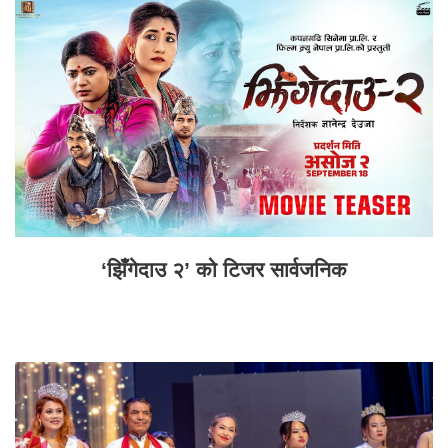
‘झिँगेदाउ २’ को टिजर सार्वजनिक