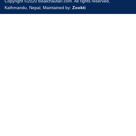
Copyright ©2020 bisalchautari.com. All rights reserved,
Kathmandu, Nepal, Maintained by:
Zookti