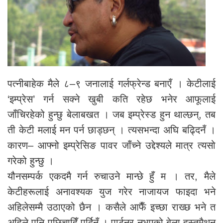
पत्नीबाहेक मैले ८–९ जनालाई गर्लफ्रेन्ड बनाएँ । केटीलाई
‘इम्प्रेस’ गर्न सक्ने खुबी कति रहेछ भनेर आफूलाई
जाँचिरहेको हुन्छु बेलाबखत । जब इम्प्रेस्ड हुन थाल्छन्, तब
ती केटी मलाई मन पर्न छाड्छन् । त्यसभन्दा अघि बढ्दिनँ ।
कारण– आफ्नो इम्प्रेसिङ पावर जाँच्ने उद्देश्यले मात्र त्यसो
गरेको हुन्छु ।
यौनसम्पर्क एकदमै गर्न रुचाउने मान्छे हुँ म । तर, मैले
केटीहरूलाई अनावश्यक युज गरेर नाजायज फाइदा भने
अहिलेसम्मै उठाएको छैन । कसैले आफैँ इच्छा राख्छ भने त
अहिले पनि पछिचाहिँ पर्दिनँ । पार्टनर नभएको बेला हस्तमैथुन