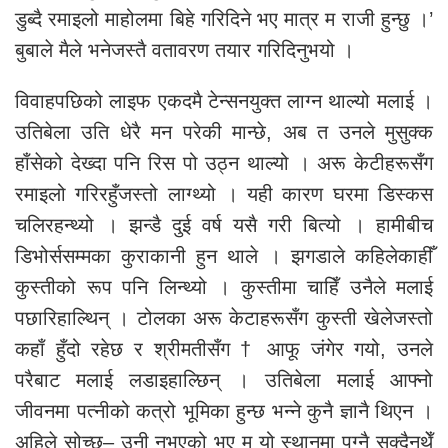
डुब्दै रमाइलो माहोलमा बिहे गरिदिने भए मात्र म राजी हुन्छु ।’
बुबाले मैले भनेजस्तै वतावरण तयार गरिदिनुभयो ।
विवाहपछिको लाइफ एकदमै टेन्सनयुक्त लाग्न थाल्यो मलाई ।
उतिबेला उति धेरै मन परेकी मान्छे, अब त उनले मुसुक्क
हाँसेको देख्दा पनि रिस पो उठ्न थाल्यो । अरू केटीहरूसँग
रमाइलो गरिरहुँजस्तो लाग्थ्यो । यही कारण घरमा डिस्कस
चलिरहन्थ्यो । झन्डै दुई वर्ष यसै गरी बित्यो । हामीबीच
डिभोर्ससम्मका कुराकानी हुन थाले । झगडाले कहिलेकाहीँ
कुस्तीको रूप पनि लिन्थ्यो । कुस्तीमा चाहिँ उनैले मलाई
पछारिहाल्थिन् । टोलका अरू केटाहरूसँग कुस्ती खेलेजस्तो
कहाँ हुँदो रहेछ र श्रीमतीसँग † आफू जंगेर गयो, उनले
परैबाट मलाई लडाइहाल्छिन् । उतिबेला मलाई आफ्नो
जीवनमा पत्नीको कत्रो भूमिका हुन्छ भन्ने कुनै ज्ञानै थिएन ।
अहिले सोच्छु– उनी नभएको भए म यो स्थानमा पुग्नै सक्दैनथेँ