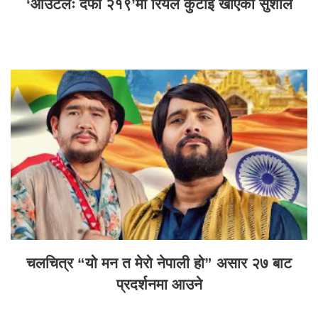
‘आउटलः दफा २१९’मा रियल कुटाई खाएका सुशील
चलचित्र “यो मन त मेरो नेपाली हो” असार २७ बाट
प्रदर्शनमा आउने