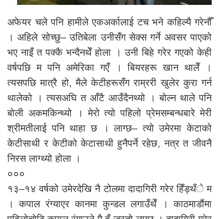
अफेयर चले पनि हामीले एकअर्कालाई टच भने कहिल्यै गरेनौँ
। अहिले सोच्छु– उतिबेला उनीसँग सेक्स गर्ने अवसर पाएको
भए नाइँ त पक्कै भन्दैनथेँ होला । उनी बिहे गरेर गएको केही
वर्षपछि म पनि अमेरिका गएँ । बियरहरू खान थालेँ ।
त्यसपछि मात्रै हो, मैले केटीहरूसँग राम्ररी खुलेर कुरा गर्न
थालेको । त्यसअघि त आँटै आउँदैनथ्यो । बोल्न थाले पनि
बोली अकमकिन्थ्यो । मेरो त्यो पहिलो प्रेमसम्बन्धबारे मेरी
श्रीमतीलाई पनि थाहा छ । लाग्छ– त्यो उमेरमा केटाको
केटीसाथी र केटीको केटासाथी हुनैपर्ने रहेछ, नत्र त जीवनै
निरस लाग्थ्यो होला ।
०००
१३–१४ वर्षको उमेरदेखि नै टोलमा दादागिरी गरेर हिँड्थँे म
। कपाल रंग्याएर कानमा कुन्डल लगाउँथेँ । काठमाडौंमा
पहिलोचोटि कपाल रंगाउने मै हुँ जस्तो लाग्छ । दादागिरी गरेर