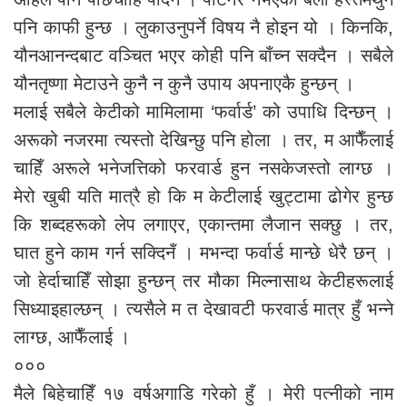
पनि काफी हुन्छ । लुकाउनुपर्ने विषय नै होइन यो । किनकि,
यौनआनन्दबाट वञ्चित भएर कोही पनि बाँच्न सक्दैन । सबैले
यौनतृष्णा मेटाउने कुनै न कुनै उपाय अपनाएकै हुन्छन् ।
मलाई सबैले केटीको मामिलामा ‘फर्वार्ड’ को उपाधि दिन्छन् ।
अरूको नजरमा त्यस्तो देखिन्छु पनि होला । तर, म आफैँलाई
चाहिँ अरूले भनेजत्तिको फरवार्ड हुन नसकेजस्तो लाग्छ ।
मेरो खुबी यति मात्रै हो कि म केटीलाई खुट्टामा ढोगेर हुन्छ
कि शब्दहरूको लेप लगाएर, एकान्तमा लैजान सक्छु । तर,
घात हुने काम गर्न सक्दिनँ । मभन्दा फर्वार्ड मान्छे धेरै छन् ।
जो हेर्दाचाहिँ सोझा हुन्छन् तर मौका मिल्नासाथ केटीहरूलाई
सिध्याइहाल्छन् । त्यसैले म त देखावटी फरवार्ड मात्र हुँ भन्ने
लाग्छ, आफैँलाई ।
०००
मैले बिहेचाहिँ १७ वर्षअगाडि गरेको हुँ । मेरी पत्नीको नाम