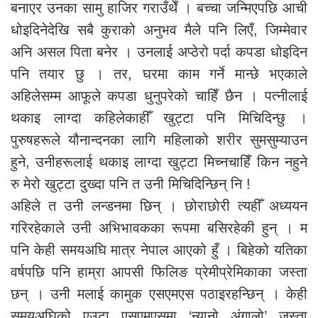
बनाएर उनका सामु हाजिर गराउँथेँ । बच्चा जन्मिएपछि आची
धोइदिनेदेखि सबै कुराको अनुभव मैले पनि लिएँ, जिम्मेवार
अनि असल पिता बनेर । उनलाई अप्ठेरो पर्दा कपडा धोइदिन
पनि तयार छु । तर, घरमा काम गर्ने मान्छे भएकाले
अहिलेसम्म आफूले कपडा धुनुपरेको चाहिँ छैन । पत्नीलाई
थकाइ लाग्दा कहिलेकाहीँ खुट्टा पनि मिचिदिन्छु ।
पुरुषहरूले यौनान्दनका लागि महिलाको शरीर सुमसुम्याउन
हुने, उनीहरूलाई थकाइ लाग्दा खुट्टा मिच्नचाहिँ किन नहुने
रु मेरो खुट्टा दुख्दा पनि त उनी मिचिदिन्छिन् नि !
अहिले त उनी लन्डनमा छिन् । छोराछोरी त्यहीँ अध्ययन
गरिरहेकाले उनी अभिभावकका रूपमा बसिरहेकी हुन् । म
पनि केही समयअघि मात्र नेपाल आएको हुँ । बिहेको यतिका
वर्षपछि पनि हाम्रा आपसी फिलिङ प्रेमीप्रेमिकाका जस्ता
छन् । उनी मलाई कामुक एसएमएस पठाइरहन्छिन् । केही
समयअघिको एउटा एसएमएसमा ‘न्यानो अंगालो’ जस्ता