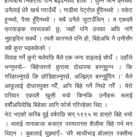
हामीबीच निकटता पनि बढ्दैनथ्यो होला । घुम्न जाने क्रममा
उनैलाई धेरै खर्च गराउँथेँ । गाडीमा पेट्रोल हुँदैनथ्यो । पकेट
हुन्थ्यो, पैसा हुँदैनथ्यो । सबै उनैले जुटाउँथिन् । म एकदमै
फ्रयाङ्क स्वभावको छु, जहाँ पनि उनका अघि नांगै
नुहाइदिन सक्थेँ । त्यसै कारणले पनि हो, बिहेअघि नै उनीसँग
सबै कुरा भइसकेको ।
विवाह गर्ने कुरो चलेपछि मैले एक जना दाइलाई सोधेँ । उहाँले
भन्नुभयो– ‘बिहेजस्तो कुरामा दोधारमा बस्नुहुन्न । कि
गरिहाल्नुपर्छ कि छोडिहाल्नुपर्छ, अल्झिएर बस्नुहुँदैन ।’ मैले
आफूलाई दोधारमुक्त गरेँ, अनि बिहे गर्ने निधो गरेँ । मेरो
परिवार एकदमै खुसी भयो किनकि उनीहरू मलाई
वर्षौंअघिदेखि बिहेका लागि फोर्स गरिरहेका थिए ।
भेट भएको करिब दुई वर्षपछि सन् १९९५ मा हाम्रो बिहे भयो
। मलाई गानाबाजा बजाएर परम्परागत शैलीमा बिहे गर्न मन
थिएन । बुबालाई घुक्र्याएँ– ‘धेरै साथीभाइ बोलाएर रक्सीमा