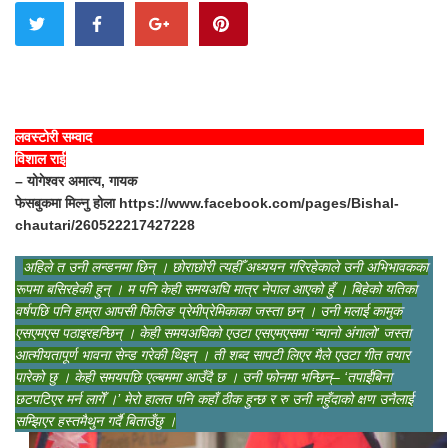
लवस्टोरी सम्वाद
विशाल राई
– योगेश्वर अमात्य, गायक
फेसबुकमा मिल्नु होला https://www.facebook.com/pages/Bishal-
chautari/260522217427228
अहिले त उनी लन्डनमा छिन् । छोराछोरी त्यहीँ अध्ययन गरिरहेकाले उनी अभिभावकका
रूपमा बसिरहेकी हुन् । म पनि केही समयअघि मात्र नेपाल आएको हुँ । बिहेको यतिका
वर्षपछि पनि हाम्रा आपसी फिलिङ प्रेमीप्रेमिकाका जस्ता छन् । उनी मलाई कामुक
एसएमएस पठाइरहन्छिन् । केही समयअघिको एउटा एसएमएसमा ‘न्यानो अंगालो’ जस्ता
आत्मीयतापूर्ण भावना सेन्ड गरेकी थिइन् । ती शब्द सापटी लिएर मैले एउटा गीत तयार
पारेको छु । केही समयपछि एल्बममा आउँदै छ । उनी फोनमा भन्छिन्– ‘तपाईंबिना
छटपटिएर मर्न लागेँ ।’ मेरो हालत पनि कहाँ ठीक हुन्छ र रु उनी नहुँदाको क्षण उनैलाई
सम्झिएर हस्तमैथुन गर्दै बिताउँछु ।