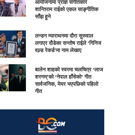
आयोजनामा प्राज्ञ संगीतकार
शान्तिराम राईको एकल साङ्गीतिक
साँझ हुने
लन्डन म्याराथनमा दौरा सुरुवाल
लगाएर दौडेका सन्तोष राईले ‘गिनिज
वल्र्ड रेकर्ड’मा नाम लेखाए
बालेन शाहको स्वरमा चलचित्र ‘लाज
शरणम्’को ‘नेपाल हाँसेको’ गीत
सार्वजनिक, मेयर भएपछिको पहिलो
गीत