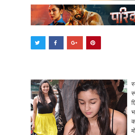
स
स
छ
भ
क
म