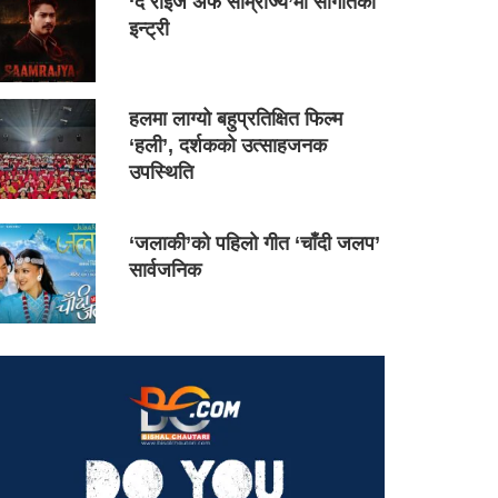
‘द राइज अफ साम्राज्य’मा सौगातको
इन्ट्री
हलमा लाग्यो बहुप्रतिक्षित फिल्म
‘हली’, दर्शकको उत्साहजनक
उपस्थिति
‘जलाकी’को पहिलो गीत ‘चाँदी जलप’
सार्वजनिक