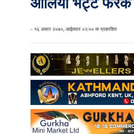
आलिया भट्ट फरक ड
- १६ असार २०७०, आईतवार ०२:५० मा प्रकाशित