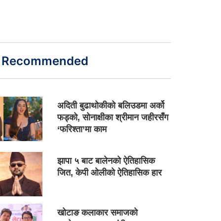
Recommended
अदिती बुढाथोकीको बलिउडमा अर्को
फड्को, सोनाक्षीका श्रीमान जहीरसँग
‘फरिश्ता’मा काम
झापा ५ बाट बालेनको ऐतिहासिक
जित, केपी ओलीको ऐतिहासिक हार
खोटाङ कलाकार समाजको