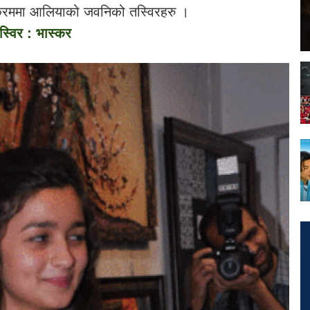
्रममा आलियाको जवनिको तस्विरहरु ।
स्विर : भास्कर