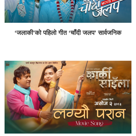
‘जलाकी’को पहिलो गीत ‘चाँदी जलप’ सार्वजनिक