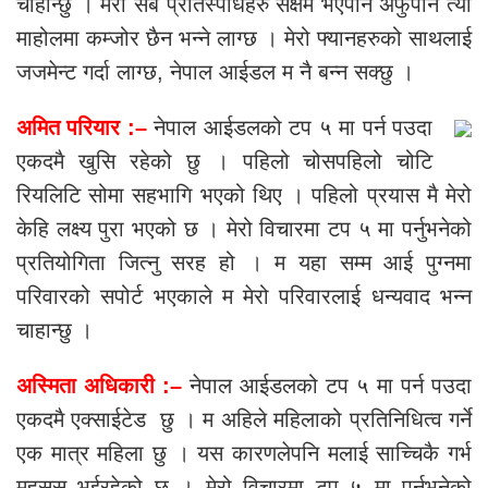
चाहान्छु । मेरा सबै प्रतिस्पर्धिहरु सक्षम भएपनि अफुपनि त्यो
माहोलमा कम्जोर छैन भन्ने लाग्छ । मेरो फ्यानहरुको साथलाई
जजमेन्ट गर्दा लाग्छ, नेपाल आईडल म नै बन्न सक्छु ।
अमित परियार :–
नेपाल आईडलको टप ५ मा पर्न पउदा
एकदमै खुसि रहेको छु । पहिलो चोसपहिलो चोटि
रियलिटि सोमा सहभागि भएको थिए । पहिलो प्रयास मै मेरो
केहि लक्ष्य पुरा भएको छ । मेरो विचारमा टप ५ मा पर्नुभनेको
प्रतियोगिता जित्नु सरह हो । म यहा सम्म आई पुग्नमा
परिवारको सपोर्ट भएकाले म मेरो परिवारलाई धन्यवाद भन्न
चाहान्छु ।
अस्मिता अधिकारी :–
नेपाल आईडलको टप ५ मा पर्न पउदा
एकदमै एक्साईटेड छु । म अहिले महिलाको प्रतिनिधित्व गर्ने
एक मात्र महिला छु । यस कारणलेपनि मलाई साच्चिकै गर्भ
महसुस भईरहेको छ । मेरो विचारमा टप ५ मा पर्नुभनेको