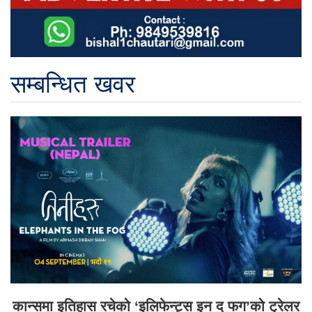
सम्बन्धित खवर
कान्समा इतिहास रचेको ‘इलिफेन्ट्स इन द फग’को ट्रेलर