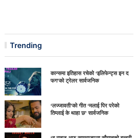
Trending
कान्समा इतिहास रचेको ‘इलिफेन्ट्स इन द
फग’को ट्रेलर सार्वजनिक
‘लज्जावती’को गीत ‘मलाई पिर परेको
तिम्लाई के थाहा छ’ सार्वजनिक
‘द राइज अफ साम्राज्य’मा सौगातको इन्ट्री