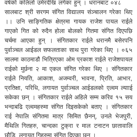
वर्षको कलिलो उमेरदेखि लगेका हुन् । धरानबाट ०४८
सालबाट श्री सरगम संगित विद्यालय संञ्चालन गरेका थिए
।। उनि साङ्गितिक क्षेत्रमा गायक राजेश पायल राईले
गाएको गित को रुदैन होला बोलको गितमा संगित दिएपछि
चर्चमा आएका हुन् । संगितकार राईले धरानमै बसेरपनि
पुर्वाञ्चल आईडल सफलताका साथ पुरा गरेका थिए । ०६५
सालमा काठमाडौ भित्रिएका ओम प्रकाश राईले राजेशपायल
राईको मुर्छना २ मा एकल संगित गरेका थिए । संगितकार
राईले नियति, आकाश, अजम्वरी, भावना, प्रिति, आभार,
प्रतिक्षा, परिधि, लगायत पुर्वाञ्चल आईडलको एल्वम ल्यााई
सकेका छन् । संगितकार राईले अहिले सम्म करिव १५ सय
भन्दाबढि एल्वमहरुमा संगित दिइसकेको बताए । संगितकार
राई नेपालि संगितमा मात्र सिमित छैनन्, उनले भेजपुरी,
मैथिलि गितहरु, चान्दका टुक्रा र माल टनाटन छातावालि
छौडि लगायत गिहरुमा संगित दिएका छन् ।