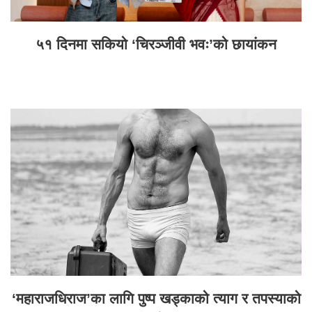
५१ दिनमा सकियो ‘चिरञ्जीवी भवः’को छायांकन
‘महाराजधिराज’का लागि पुष्प खड्काको त्याग र तपस्याको