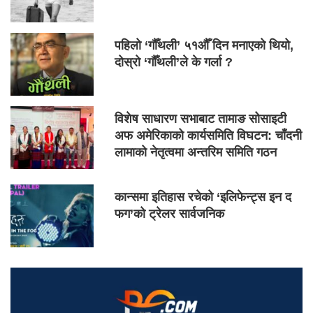
पहिलो ‘गौँथली’ ५१औँ दिन मनाएको थियो,
दोस्रो ‘गौँथली’ले के गर्ला ?
विशेष साधारण सभाबाट तामाङ सोसाइटी
अफ अमेरिकाको कार्यसमिति विघटन: चाँदनी
लामाको नेतृत्वमा अन्तरिम समिति गठन
कान्समा इतिहास रचेको ‘इलिफेन्ट्स इन द
फग’को ट्रेलर सार्वजनिक