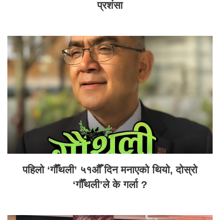
प्रशंसा
पहिलो ‘गौँथली’ ५१औँ दिन मनाएको थियो, दोस्रो
‘गौँथली’ले के गर्ला ?