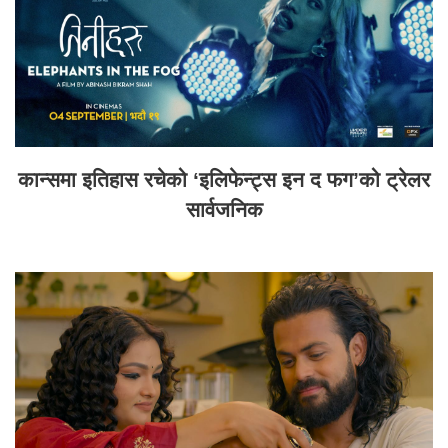
कान्समा इतिहास रचेको ‘इलिफेन्ट्स इन द फग’को ट्रेलर
सार्वजनिक