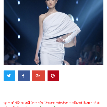
फ्रान्सको पेरिसमा जारी फेसन सोमा डिजाइनर एलेक्जेन्डर भाउथिएरले डिजाइन गरेको