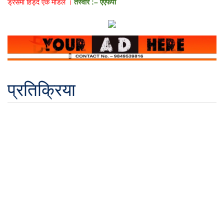
ड्रेसमा हिड्दै एक मोडल ।
तस्वीर :– एएफपी
प्रतिक्रिया