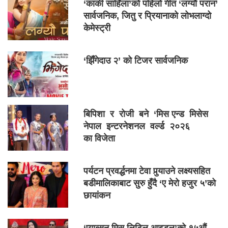
‘कार्की साहिँला’को पहिलो गीत ‘लग्यौ परान’
सार्वजनिक, जितु र प्रियानाको लोभलाग्दो
केमेस्ट्री
‘झिँगेदाउ २’ को टिजर सार्वजनिक
बिपिशा र रोजी बने ‘मिस एन्ड मिसेस
नेपाल इन्टरनेशनल वर्ल्ड २०२६
का विजेता
पर्यटन प्रवर्द्धनमा टेवा पुर्‍याउने लक्ष्यसहित
बडीमालिकाबाट सुरु हुँदै ‘ए मेरो हजुर ५’को
छायांकन