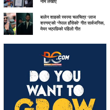
नाम लेखाए
बालेन शाहको स्वरमा चलचित्र ‘लाज
शरणम्’को ‘नेपाल हाँसेको’ गीत सार्वजनिक,
मेयर भएपछिको पहिलो गीत