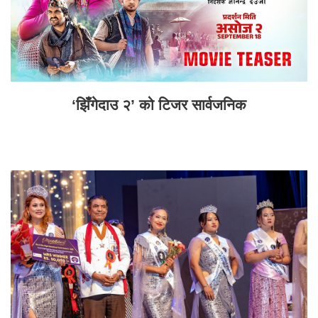
‘झिँगेदाउ २’ को टिजर सार्वजनिक