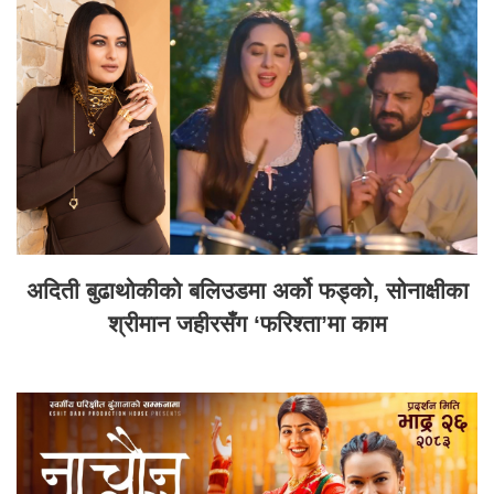
अदिती बुढाथोकीको बलिउडमा अर्को फड्को, सोनाक्षीका
श्रीमान जहीरसँग ‘फरिश्ता’मा काम