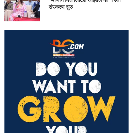
‘प्याब्सन मिस लिटिल आइडल’को १५औं
संस्करण सुरु