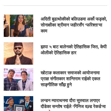
अदिती बुढाथोकीको बलिउडमा अर्को फड्को,
सोनाक्षीका श्रीमान जहीरसँग ‘फरिश्ता’मा
काम
झापा ५ बाट बालेनको ऐतिहासिक जित, केपी
ओलीको ऐतिहासिक हार
खोटाङ कलाकार समाजको आयोजनामा
प्राज्ञ संगीतकार शान्तिराम राईको एकल
साङ्गीतिक साँझ हुने
लन्डन म्याराथनमा दौरा सुरुवाल लगाएर
दौडेका सन्तोष राईले ‘गिनिज वल्र्ड रेकर्ड’मा