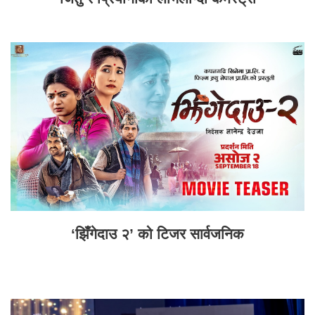
‘झिँगेदाउ २’ को टिजर सार्वजनिक