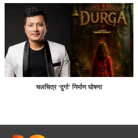
चलचित्र ‘दुर्गा’ निर्माण घोषणा