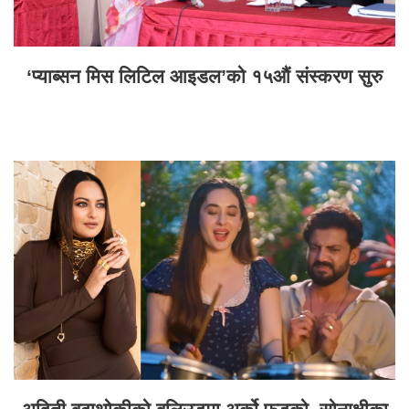
‘प्याब्सन मिस लिटिल आइडल’को १५औं संस्करण सुरु