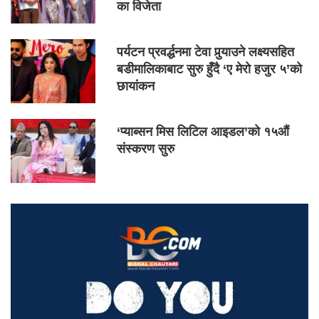
का विजेता
पर्यटन प्रवर्द्धनमा टेवा पुर्‍याउने लक्ष्यसहित
बडीमालिकाबाट सुरु हुँदै ‘ए मेरो हजुर ५’को
छायांकन
‘प्याब्सन मिस लिटिल आइडल’को १५औं
संस्करण सुरु