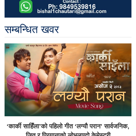
सम्बन्धित खवर
‘कार्की साहिँला’को पहिलो गीत ‘लग्यौ परान’ सार्वजनिक,
जितु र प्रियानाको लोभलाग्दो केमेस्ट्री