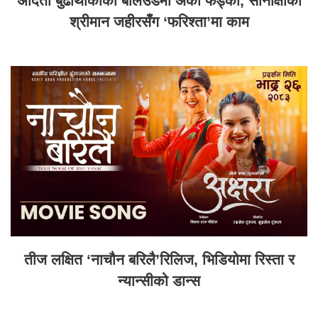
अदिती बुढाथोकीको बलिउडमा अर्को फड्को, सोनाक्षीका
श्रीमान जहीरसँग ‘फरिश्ता’मा काम
तीज लक्षित ‘नाचौन बरिलै’रिलिज, भिडियोमा रिस्ता र
न्यान्सीको डान्स