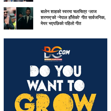
बालेन शाहको स्वरमा चलचित्र ‘लाज
शरणम्’को ‘नेपाल हाँसेको’ गीत सार्वजनिक,
मेयर भएपछिको पहिलो गीत