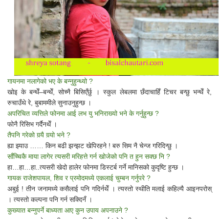
गायनमा नलागेको भए के बन्नुहुन्थ्यो ?
खोइ के बन्थेँ–बन्थेँ, सोच्नै बिसिएँर्छु । स्कुल लेबलमा छँदाचाहिँ टिचर बन्छु भन्थेँ रे,
रुचाउँथे रे, बुबाममीले सुनाउनुहुन्छ ।
अपरिचित व्यत्तिले फोनमा आई लभ यु भनिराख्यो भने के गर्नुहुन्छ ?
फोनै रिसिभ गर्दैनथेँ ।
तैपनि गरेको गर्‍यै गर्‍यो भने ?
ह्या झ्याउ …… किन बढी झन्झट खेपिरहने ! बरु सिम नै चेन्ज गरिदिन्छु ।
साँच्चिकै माया लागेर त्यसरी मरिहत्ते गर्न खोजेको पनि त हुन सक्छ नि ?
हा…हा…हा..त्यसरी खेदो हालेर फोनमा डिस्टर्ब गर्ने मानिसको कुदृष्टि हुन्छ ।
गायक राजेशपायल, शिव र प्रमोदमध्ये एकलाई चुम्बन गर्नुपरे ?
अबुई ! तीन जनामध्ये कसैलाई पनि गदिर्नथेँ । त्यस्तो स्थीति मलाई कहिल्यै आइनपरोस्
। त्यस्तो कल्पना पनि गर्न सक्दिनँ ।
कुख्यात बन्नुपर्ने बाध्यता आए कुन उपाय अपनाउने ?