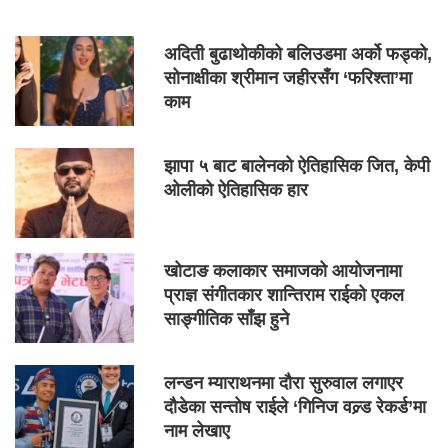
अदिती बुढाथोकीको बलिउडमा अर्को फड्को,
सोनाक्षीका श्रीमान जहीरसँग ‘फरिश्ता’मा
काम
झापा ५ बाट बालेनको ऐतिहासिक जित, केपी
ओलीको ऐतिहासिक हार
खोटाङ कलाकार समाजको आयोजनामा
प्राज्ञ संगीतकार शान्तिराम राईको एकल
साङ्गीतिक साँझ हुने
लन्डन म्याराथनमा दौरा सुरुवाल लगाएर
दौडेका सन्तोष राईले ‘गिनिज वल्र्ड रेकर्ड’मा
नाम लेखाए