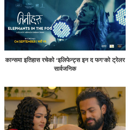
कान्समा इतिहास रचेको ‘इलिफेन्ट्स इन द फग’को ट्रेलर
सार्वजनिक