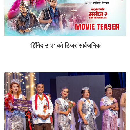
‘झिँगेदाउ २’ को टिजर सार्वजनिक