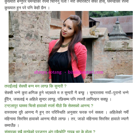
कुख्यात बन्नुपरे घमन्डीका रपमा चिनिनु पर्ला ! मेरो क्यारेक्टर सफा होस्, घमन्डीका रपमा
कुख्यात हुन परे पनि केही छैन ।
तपाईंलाई सेक्सी बन्न मन लाग्छ कि सुन्दरी ?
सेक्सी भन्ने कुरा क्षणिक हुने भएकाले म त सुन्दरी नै बन्छु । सुन्दरतामा नयाँ–पुरानो भन्ने
हुँदैन, जसलाई म अहिले सुन्दर लाग्छु, पछिसम्म पनि त्यस्तै लागिरहन सक्छु ।
टन्टलापुर घाममा चिसो हावाको स्पर्श मीठो कि सेक्सको आनन्द ?
वास्तवमा दुवै आनन्द नै हुन् तर परिस्थिति अनुसार फरक पर्न सक्ला । अहिलेको गर्मी
महिनामा सिरसिर हावाको आनन्द मीठो लाग्छ । तर, जाडो महिनामा सिरसिर हावाले ज्यानै
कमाउँछ ।
संसारका सबै मान्छेको प्रजनन अंग एकैचोटि गायब भए के होला ?