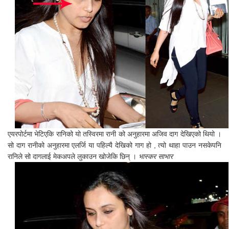
एयरपोर्टमा भेटिएकि रानिको यो तस्विरमा रानी को अनुहारमा अजिव दाग देखिएको थियो ।
सो दाग रानीको अनुहारमा एलर्जि या पहिल्यै देखिको गाग हो , त्यो थाहा पाउन नसकेपनि
रानिले सो दागलाई मेकअपले लुकाउन खोजेकि छिन् ।
भास्कर साभार