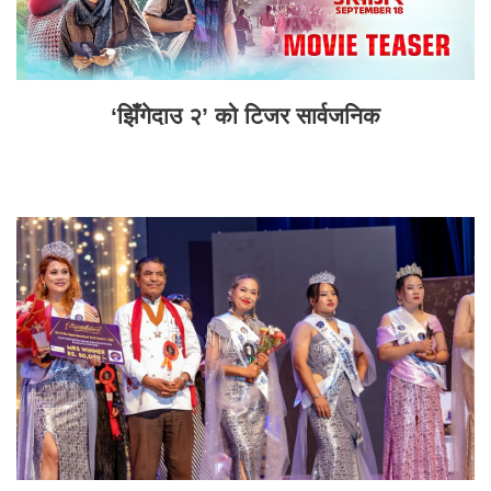
‘झिँगेदाउ २’ को टिजर सार्वजनिक