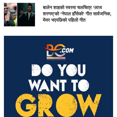
बालेन शाहको स्वरमा चलचित्र ‘लाज
शरणम्’को ‘नेपाल हाँसेको’ गीत सार्वजनिक,
मेयर भएपछिको पहिलो गीत