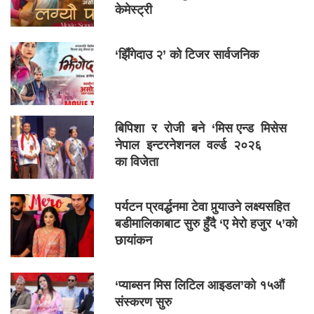
केमेस्ट्री
‘झिँगेदाउ २’ को टिजर सार्वजनिक
बिपिशा र रोजी बने ‘मिस एन्ड मिसेस
नेपाल इन्टरनेशनल वर्ल्ड २०२६
का विजेता
पर्यटन प्रवर्द्धनमा टेवा पुर्‍याउने लक्ष्यसहित
बडीमालिकाबाट सुरु हुँदै ‘ए मेरो हजुर ५’को
छायांकन
‘प्याब्सन मिस लिटिल आइडल’को १५औं
संस्करण सुरु