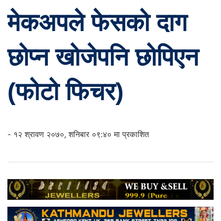
मेकअपले फेसको दाग
छोप्न खोजेपनि छोपिएन
(फोटो फिचर)
- १२ श्रावण २०७०, शनिबार ०९:४० मा प्रकाशित