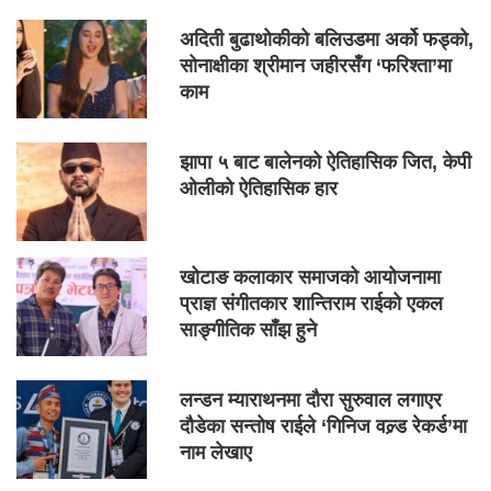
अदिती बुढाथोकीको बलिउडमा अर्को फड्को,
सोनाक्षीका श्रीमान जहीरसँग ‘फरिश्ता’मा
काम
झापा ५ बाट बालेनको ऐतिहासिक जित, केपी
ओलीको ऐतिहासिक हार
खोटाङ कलाकार समाजको आयोजनामा
प्राज्ञ संगीतकार शान्तिराम राईको एकल
साङ्गीतिक साँझ हुने
लन्डन म्याराथनमा दौरा सुरुवाल लगाएर
दौडेका सन्तोष राईले ‘गिनिज वल्र्ड रेकर्ड’मा
नाम लेखाए