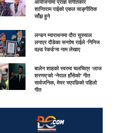
आयोजनामा प्राज्ञ संगीतकार
शान्तिराम राईको एकल साङ्गीतिक
साँझ हुने
लन्डन म्याराथनमा दौरा सुरुवाल
लगाएर दौडेका सन्तोष राईले ‘गिनिज
वल्र्ड रेकर्ड’मा नाम लेखाए
बालेन शाहको स्वरमा चलचित्र ‘लाज
शरणम्’को ‘नेपाल हाँसेको’ गीत
सार्वजनिक, मेयर भएपछिको पहिलो
गीत