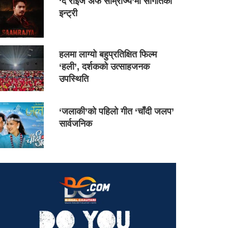
‘द राइज अफ साम्राज्य’मा सौगातको
इन्ट्री
हलमा लाग्यो बहुप्रतिक्षित फिल्म
‘हली’, दर्शकको उत्साहजनक
उपस्थिति
‘जलाकी’को पहिलो गीत ‘चाँदी जलप’
सार्वजनिक