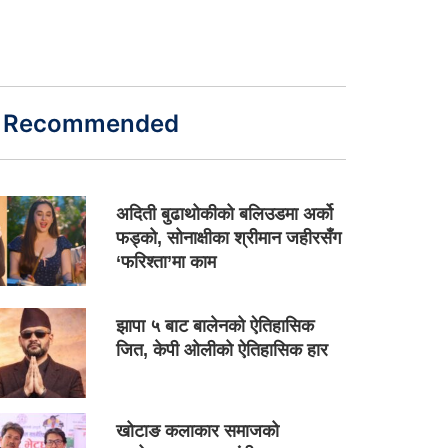
Recommended
अदिती बुढाथोकीको बलिउडमा अर्को
फड्को, सोनाक्षीका श्रीमान जहीरसँग
‘फरिश्ता’मा काम
झापा ५ बाट बालेनको ऐतिहासिक
जित, केपी ओलीको ऐतिहासिक हार
खोटाङ कलाकार समाजको