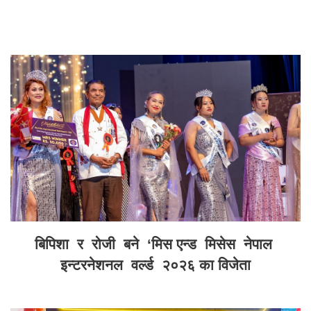
बिपिशा र रोजी बने ‘मिस एन्ड मिसेस नेपाल
इन्टरनेशनल वर्ल्ड २०२६ का विजेता