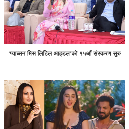
‘प्याब्सन मिस लिटिल आइडल’को १५औं संस्करण सुरु