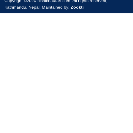
Copyright ©2020 bisalchautari.com. All rights reserved,
Kathmandu, Nepal, Maintained by:
Zookti