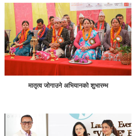
मातृत्व जोगाउने अभियानको शुभारम्भ