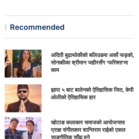
Recommended
अदिती बुढाथोकीको बलिउडमा अर्को फड्को,
सोनाक्षीका श्रीमान जहीरसँग ‘फरिश्ता’मा
काम
झापा ५ बाट बालेनको ऐतिहासिक जित, केपी
ओलीको ऐतिहासिक हार
खोटाङ कलाकार समाजको आयोजनामा
प्राज्ञ संगीतकार शान्तिराम राईको एकल
साङ्गीतिक साँझ हुने