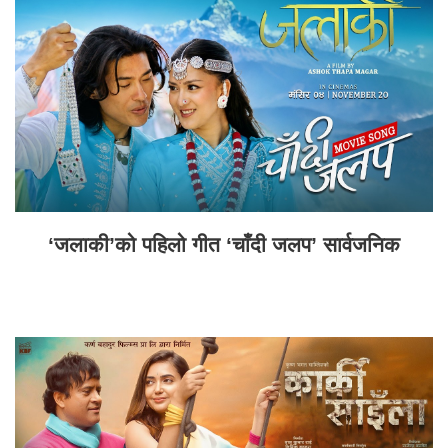
‘जलाकी’को पहिलो गीत ‘चाँदी जलप’ सार्वजनिक