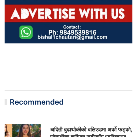
Recommended
अदिती बुढाथोकीको बलिउडमा अर्को फड्को,