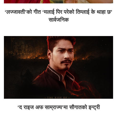
‘लज्जावती’को गीत ‘मलाई पिर परेको तिम्लाई के थाहा छ’
सार्वजनिक
‘द राइज अफ साम्राज्य’मा सौगातको इन्ट्री