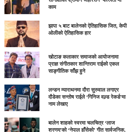
सोनाक्षीका श्रीमान जहीरसँग ‘फरिश्ता’मा
काम
झापा ५ बाट बालेनको ऐतिहासिक जित, केपी
ओलीको ऐतिहासिक हार
खोटाङ कलाकार समाजको आयोजनामा
प्राज्ञ संगीतकार शान्तिराम राईको एकल
साङ्गीतिक साँझ हुने
लन्डन म्याराथनमा दौरा सुरुवाल लगाएर
दौडेका सन्तोष राईले ‘गिनिज वल्र्ड रेकर्ड’मा
नाम लेखाए
बालेन शाहको स्वरमा चलचित्र ‘लाज
शरणम्’को ‘नेपाल हाँसेको’ गीत सार्वजनिक,