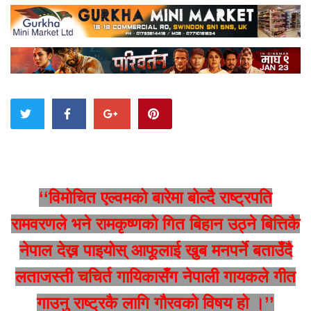
‘‘विमोचित एल्वमको बारेमा बोल्दै राष्ट्रपति
रामवरणले भने रामकृष्णको गित बिहान उठ्ने बित्तिकै
नेपाल देख्न पाइयोस् आफूलाई खुब मनपर्ने बताउँदै
लताजस्ती चचिर्त गायिकासँग नेपाली गायकले गीत
गाउनु राष्ट्रकै लागि गौरवको विषय हो ।’’