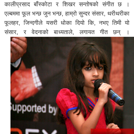
कालीप्रसाद बाँस्कोटा र शिखर सन्तोषको संगीत छ ।
एल्बममा फूल भन्छ जुन भन्छ, हाम्रो सुन्दर संसार, थरीथरीका
फूलहर, जिन्दगीले यसरी धोका दियो कि, नभए तिमी यो
संसार, र वेदनाको बाध्यताले, लगायत गीत छन् ।