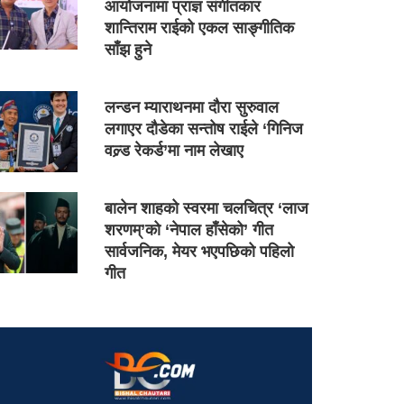
आयोजनामा प्राज्ञ संगीतकार
शान्तिराम राईको एकल साङ्गीतिक
साँझ हुने
लन्डन म्याराथनमा दौरा सुरुवाल
लगाएर दौडेका सन्तोष राईले ‘गिनिज
वल्र्ड रेकर्ड’मा नाम लेखाए
बालेन शाहको स्वरमा चलचित्र ‘लाज
शरणम्’को ‘नेपाल हाँसेको’ गीत
सार्वजनिक, मेयर भएपछिको पहिलो
गीत