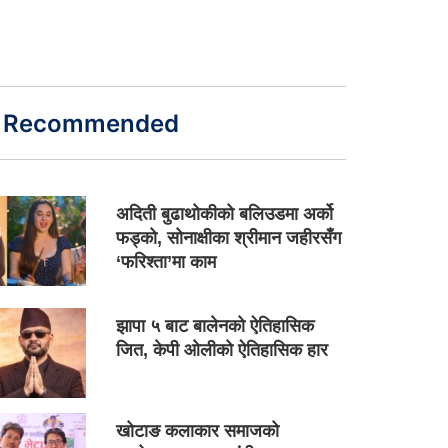
Recommended
अदिती बुढाथोकीको बलिउडमा अर्को
फड्को, सोनाक्षीका श्रीमान जहीरसँग
‘फरिश्ता’मा काम
झापा ५ बाट बालेनको ऐतिहासिक
जित, केपी ओलीको ऐतिहासिक हार
खोटाङ कलाकार समाजको