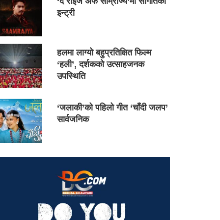
‘द राइज अफ साम्राज्य’मा सौगातको
इन्ट्री
हलमा लाग्यो बहुप्रतिक्षित फिल्म
‘हली’, दर्शकको उत्साहजनक
उपस्थिति
‘जलाकी’को पहिलो गीत ‘चाँदी जलप’
सार्वजनिक