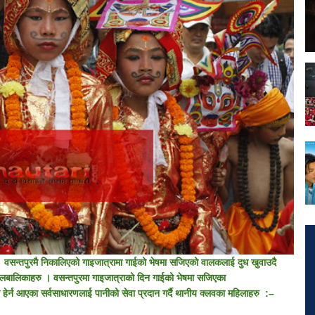
 वसन्तपुरमै निकालिएको गाइजात्रामा गाईको भेषमा सजिएको वालकलाई दुध खुवाउदै
ालबालिकाहरु । वसन्तपुरमा गाइजात्राको दिन गाईको भेषमा सजिएका
 हेर्न आएका सर्वसाधारणलाई पानीको सेवा प्रदान गर्दै थानीय क्लवका महिलाहरु :–