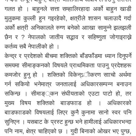
गलत हो । बाहुनले सत्ता सम्हालिरहादा अर्को बाहुन खाडी
मुलुकमा कुल्ली हुन गइरहेको, क्षत्रीले शासन चलाउादै गर्दा
अर्को क्षत्री अनिकालले रुग्ण बनेको आाखा सामुन्ने झलझली
छैन र ? नेपालको जातीय सद्भाव र सहिष्णुता जोगाइराख्ने
कर्तव्य सबै नेपालीको हो ।
केन्द्र र प्रदेशको बीचमा शक्तिको बाँडफाँडमा ध्यान दिनुपर्ने
समयमा सीमाङ्कनको विषयले प्राथमिकता पाउनु प्रदेशहरू
कमजोर हुनु हो । शक्तिको विकेन्ऽीकरण सााचो अर्थमा
गर्न सकियो भनेमात्र जनतालाई अधिकारसम्पन्न बनाउन
सकिन्छ । सीमाङ््कन संघीयताको एउटा पाटो हो, तर
मुख्य विषय शक्तिको बााडफााड हो । अधिकारको
बााडफााडको विषयलाई लिएर कुनै कुनामा सानो स्वर पनि
सुनिएन । यसबाट के प्रस्ट हुन्छ भने हामीलाई अधिकारभन्दा
पनि नाम, क्षेत्र चाहिएको छ । गुदी बिनाको ओखर भए पुग्छ,