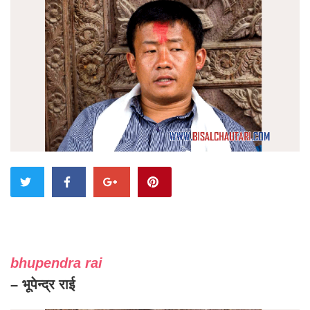
bhupendra rai
– भूपेन्द्र राई