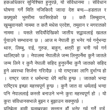
हकअधिकार सुनिश्चित हुनुपर्छ, यो संविधानमा । संविधान
घोषणा गर्ने मिति नजिकिादै जाादा देश बन्द—हडताल र
कफ्र्युको भुमरीमा फासिरहेको छ । कतै लिम्बुवान,
खुम्बुवानको नाममा त कतै मधेस प्रदेश, तमुवान र मगरातको
नाममा । यसले सदियौंदेखिको जातीय सद्भावलाई खलल
र्पुयाउने सम्भावना छ । आज म नेपाली हुा भनेर गर्व गर्नुभन्दा
थारु, लिम्बु, राई, गुरुङ, बाहुन, क्षत्री हुा भनी गर्व गर्न
थालिएको छ । नेपालमा नेपालीले जन्म लिनुपर्नेमा कुनै जातले
जन्म लिने र कुनै नेपाली सहिद हुनुपर्नेमा कुनै जातको सहिद
हुने अवस्था सिर्जना गरिादैछ । यो राष्ट्रका लागि दुर्भाग्य हो
। राष्ट्र जात र धर्मभन्दा धेरै माथि हुन्छ । जातको भन्दा
राष्ट्रिय इच्छा महत्त्वपूर्ण हुन्छ । कुनै जात वा धर्मलाई भन्दा
पनि नेपाललाई कस्तो बनाउने भन्ने कुरा महत्त्वपूर्ण हो । यो
कुरा संविधानसभाले बुझ्न र बुझाउन सक्नुपर्छ ।
यतिबेला हामी यलम्बरका सन्तान हौं भनेर गर्व गर्ने राई,