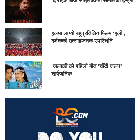
‘द राइज अफ साम्राज्य’मा सौगातको इन्ट्री
हलमा लाग्यो बहुप्रतिक्षित फिल्म ‘हली’,
दर्शकको उत्साहजनक उपस्थिति
‘जलाकी’को पहिलो गीत ‘चाँदी जलप’
सार्वजनिक