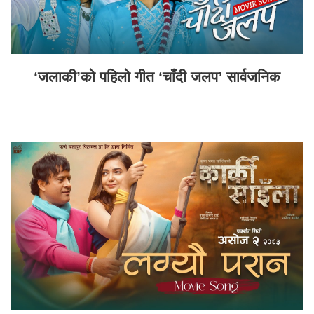
‘जलाकी’को पहिलो गीत ‘चाँदी जलप’ सार्वजनिक