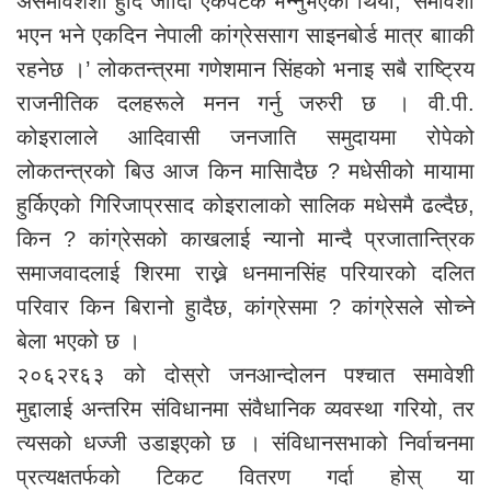
असमावेशशी हुादै जाादा एकपटक भन्नुभएको थियो, ‘समावेशी
भएन भने एकदिन नेपाली कांग्रेससाग साइनबोर्ड मात्र बााकी
रहनेछ ।’ लोकतन्त्रमा गणेशमान सिंहको भनाइ सबै राष्ट्रिय
राजनीतिक दलहरूले मनन गर्नु जरुरी छ । वी.पी.
कोइरालाले आदिवासी जनजाति समुदायमा रोपेको
लोकतन्त्रको बिउ आज किन मासिादैछ ? मधेसीको मायामा
हुर्किएको गिरिजाप्रसाद कोइरालाको सालिक मधेसमै ढल्दैछ,
किन ? कांग्रेसको काखलाई न्यानो मान्दै प्रजातान्त्रिक
समाजवादलाई शिरमा राख्ने धनमानसिंह परियारको दलित
परिवार किन बिरानो हुादैछ, कांग्रेसमा ? कांग्रेसले सोच्ने
बेला भएको छ ।
२०६२र६३ को दोस्रो जनआन्दोलन पश्चात समावेशी
मुद्दालाई अन्तरिम संविधानमा संवैधानिक व्यवस्था गरियो, तर
त्यसको धज्जी उडाइएको छ । संविधानसभाको निर्वाचनमा
प्रत्यक्षतर्फको टिकट वितरण गर्दा होस् या