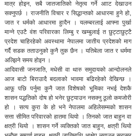
मात्र होइन, सबै जातजातिको नेतृत्व गर्ने आाट देखाउन
सक्नुपर्छ । राजनीति विचार र सिद्धान्तको आधारमा हुने हो,
जात र धर्मको आधारमा हुादैन । यलम्बरलाई आफ्ना पुर्खा
मान्ने एउटै वंश परिवारका लिम्बु र खम्बुलाई त छुट्टाछुट्टै
प्रदेश चाहिरहेको अवस्थामा नेपालमा जातीय प्रदेशको माग
गर्दै सडक तताउनुको कुनै तुक छैन । यतिबेला जात र धर्ममा
अल्झिने समय होइन ।
आदिवासी जनजाति, मधेसी वा थारु समुदायको आन्दोलनले
आज बाटो बिराउादै बदलाको भावमा बढिरहेको देखिन्छ ।
आफू पछि पर्नुमा कुनै जात विशेषको भूमिका नभई देशकै
शासन पद्धतिको दोष हो भनेर छुट्याउन नसक्नु ठूलो कमजोरी
हो । सत्य कुरा के हो भने नेपालमा अहिलेसम्मको शासन
सत्ता सीमित परिवारको हातमा थियो । तिनको जात बाहुन वा
क्षत्री थियो । शासन गर्ने व्यक्तिको जात बाहुन, क्षत्री थियो
भन्दैमा सम्पूर्ण बाहुन, क्षत्री जातिमाथि आक्षेप लगाउनु सरासर