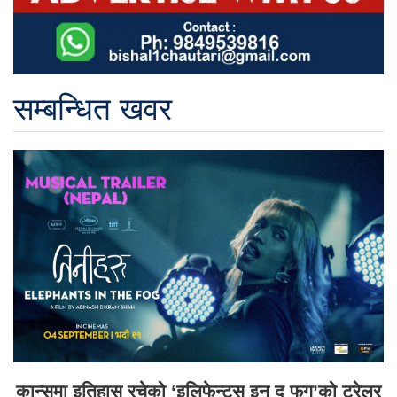
सम्बन्धित खवर
कान्समा इतिहास रचेको ‘इलिफेन्ट्स इन द फग’को ट्रेलर