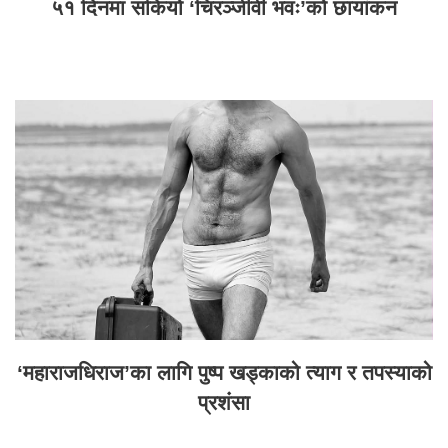
५१ दिनमा सकियो ‘चिरञ्जीवी भवः’को छायांकन
‘महाराजधिराज’का लागि पुष्प खड्काको त्याग र तपस्याको
प्रशंसा