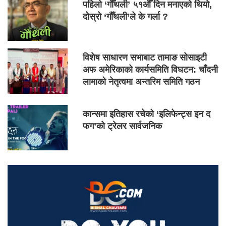
पहिलो ‘गौँथली’ ५१औँ दिन मनाएको थियो,
दोस्रो ‘गौँथली’ले के गर्ला ?
विशेष साधारण सभाबाट तामाङ सोसाइटी
अफ अमेरिकाको कार्यसमिति विघटन: चाँदनी
लामाको नेतृत्वमा अन्तरिम समिति गठन
कान्समा इतिहास रचेको ‘इलिफेन्ट्स इन द
फग’को ट्रेलर सार्वजनिक