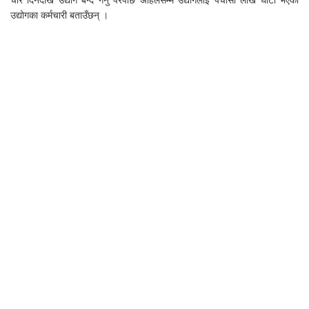
चार दिनदेखि उद्योग बन्द गर्नु परेपछि अहिलेसम्म उद्योगलाई पचासौँ लाख घाटा भएको
उद्योगका कर्मचारी बताउँछन् ।