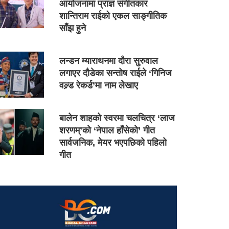
आयोजनामा प्राज्ञ संगीतकार
शान्तिराम राईको एकल साङ्गीतिक
साँझ हुने
लन्डन म्याराथनमा दौरा सुरुवाल
लगाएर दौडेका सन्तोष राईले ‘गिनिज
वल्र्ड रेकर्ड’मा नाम लेखाए
बालेन शाहको स्वरमा चलचित्र ‘लाज
शरणम्’को ‘नेपाल हाँसेको’ गीत
सार्वजनिक, मेयर भएपछिको पहिलो
गीत