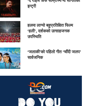
‘द राइज अफ साम्राज्य’मा सौगातको
इन्ट्री
हलमा लाग्यो बहुप्रतिक्षित फिल्म
‘हली’, दर्शकको उत्साहजनक
उपस्थिति
‘जलाकी’को पहिलो गीत ‘चाँदी जलप’
सार्वजनिक