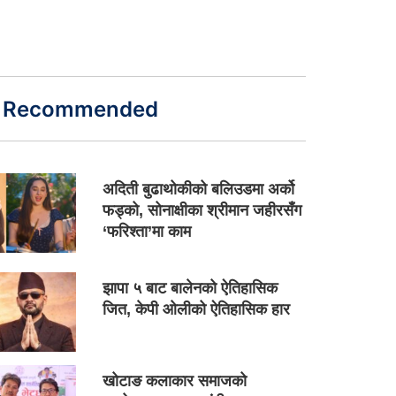
Recommended
अदिती बुढाथोकीको बलिउडमा अर्को
फड्को, सोनाक्षीका श्रीमान जहीरसँग
‘फरिश्ता’मा काम
झापा ५ बाट बालेनको ऐतिहासिक
जित, केपी ओलीको ऐतिहासिक हार
खोटाङ कलाकार समाजको