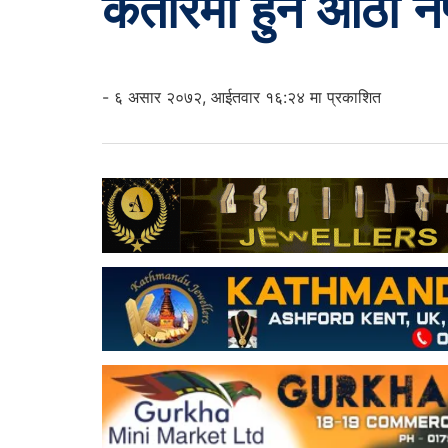
कतारमा हुने आठौ नेफ
- ६ असार २०७२, आईतवार १६:२४ मा प्रकाशित