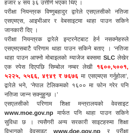
हजार ४ सय ३६ उत्तीर्ण भएका थिए ।
परीक्षा नियन्त्रक विष्णुबहादुर द्वारेले एसएलसीको नतिजा
एसएमएस, आइभीआर र वेबसाइटमा थाहा पाउन सकिने
जानकारी दिए ।
परीक्षा नियन्त्रक द्वारेले इन्टरनेटबाट हेर्न नसक्नेहरुले
एसएमएसबाटै परिणाम थाहा पाउन सकिने बताए । ‘नतिजा
थाहा पाउन आफ्नो मोबाइलको म्याजेज बक्समा
SLC
लेखेर
एक स्पेस दिएपछि सिम्बोल नम्बर लेखी
१६००,५००१,
५२२५, ५५६६, ४९४९ र ७६७६
मा एसएमएस गर्नुहोला’,
द्वारेले भने, ‘नेपाल टेलिकमको १६०० मा फोन गरेर पनि
नतिजा जान्न सक्नुहुन्छ ।’
एसएलसीको परिणाम शिक्षा मन्त्रालयको वेवसाइट
www.moe.gov.np
मार्फत पनि थाहा पाउन सकिने
सुविधा छ । त्यसैगरी अन्य सरकारी साइटहरुमा शिक्षा
विभागको वेवसाइट
www.doe.gov.np
र परीक्षा