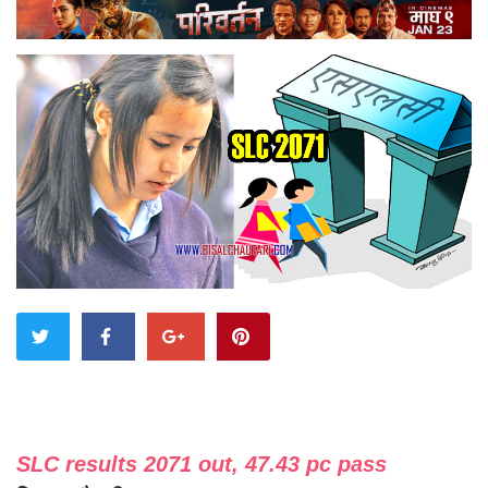
SLC results 2071 out, 47.43 pc pass