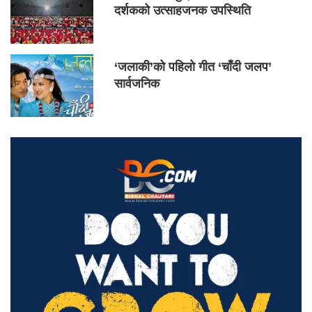
दर्शकको उत्साहजनक उपस्थिति
‘जलाकी’को पहिलो गीत ‘चाँदी जलप’
सार्वजनिक