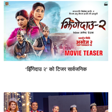
‘झिँगेदाउ २’ को टिजर सार्वजनिक