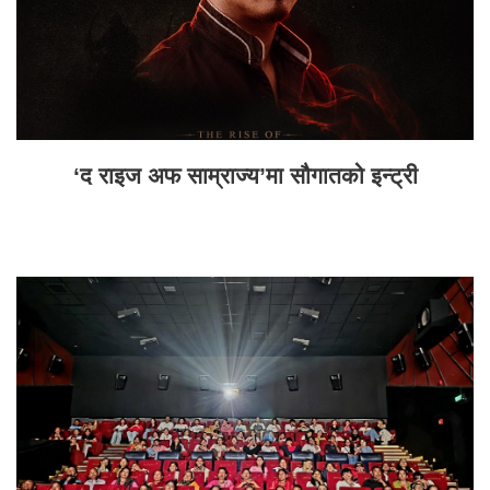
‘द राइज अफ साम्राज्य’मा सौगातको इन्ट्री