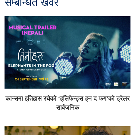
सम्बन्धित खवर
कान्समा इतिहास रचेको ‘इलिफेन्ट्स इन द फग’को ट्रेलर
सार्वजनिक