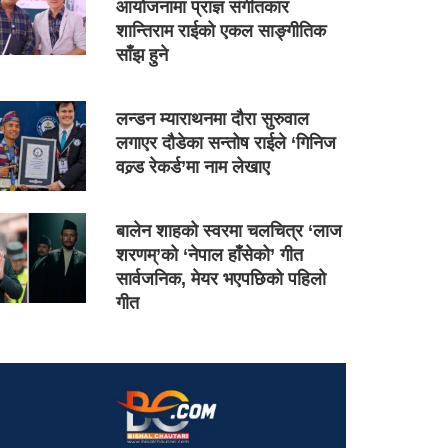
आयोजनामा प्राज्ञ संगीतकार
शान्तिराम राईको एकल साङ्गीतिक
साँझ हुने
लन्डन म्याराथनमा दौरा सुरुवाल
लगाएर दौडेका सन्तोष राईले ‘गिनिज
वल्र्ड रेकर्ड’मा नाम लेखाए
बालेन शाहको स्वरमा चलचित्र ‘लाज
शरणम्’को ‘नेपाल हाँसेको’ गीत
सार्वजनिक, मेयर भएपछिको पहिलो
गीत