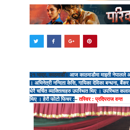
२१ भाद्र, काठमाडौँ।
आज काठमाडौमा माइती नेपालले आय
। अभिनेत्री नन्दिता केसि, गायिका देविका बन्धना, बैं
धेरै चर्चित व्याक्तित्वहरु उपस्थित थिए । उपस्थित कला
थिए । हेरौ फोटो फिचर :
–
तस्विर : प्रदिपराज वन्त