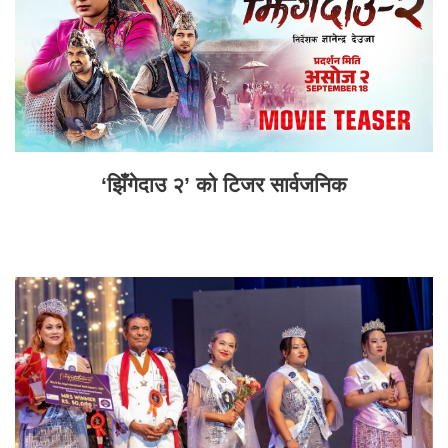
‘झिँगेदाउ २’ को टिजर सार्वजनिक