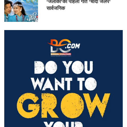
‘जलाकी’को पहिलो गीत ‘चाँदी जलप’
सार्वजनिक