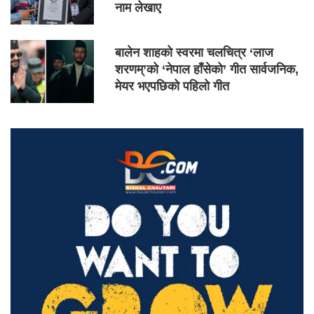
नाम लेखाए
बालेन शाहको स्वरमा चलचित्र ‘लाज
शरणम्’को ‘नेपाल हाँसेको’ गीत सार्वजनिक,
मेयर भएपछिको पहिलो गीत