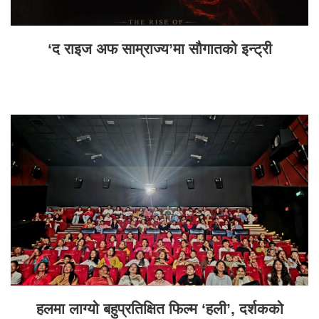
‘द राइज अफ साम्राज्य’मा सौगातको इन्ट्री
हलमा लाग्यो बहुप्रतिक्षित फिल्म ‘हली’, दर्शकको