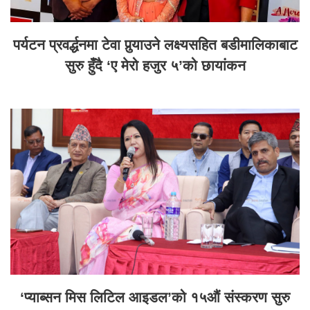
पर्यटन प्रवर्द्धनमा टेवा पुर्‍याउने लक्ष्यसहित बडीमालिकाबाट
सुरु हुँदै ‘ए मेरो हजुर ५’को छायांकन
‘प्याब्सन मिस लिटिल आइडल’को १५औं संस्करण सुरु