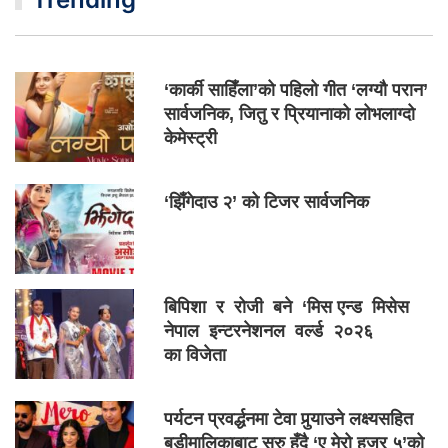
‘कार्की साहिँला’को पहिलो गीत ‘लग्यौ परान’
सार्वजनिक, जितु र प्रियानाको लोभलाग्दो
केमेस्ट्री
‘झिँगेदाउ २’ को टिजर सार्वजनिक
बिपिशा र रोजी बने ‘मिस एन्ड मिसेस
नेपाल इन्टरनेशनल वर्ल्ड २०२६
का विजेता
पर्यटन प्रवर्द्धनमा टेवा पुर्‍याउने लक्ष्यसहित
बडीमालिकाबाट सुरु हुँदै ‘ए मेरो हजुर ५’को