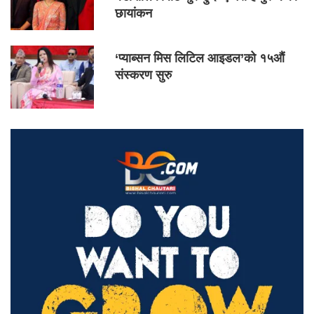
छायांकन
‘प्याब्सन मिस लिटिल आइडल’को १५औं
संस्करण सुरु