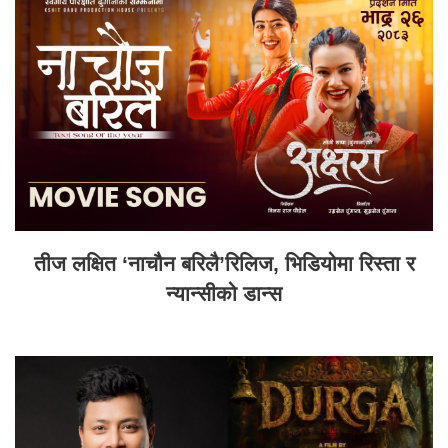
तीज लक्षित ‘नाचौन बरिलै’रिलिज, भिडियोमा रिस्ता र
न्यान्सीको डान्स