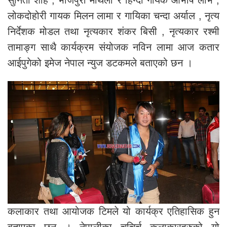
सुनिता शाह , भोजपुरी मैथिली र हिन्दी गायक आभाष लाभ ,
लोकदोहोरी गायक मिलन लामा र गायिका चन्दा अर्याल , नृत्य
निर्देशक मोडल तथा नृत्यकार शंकर बिसी , नृत्यकार रश्मी
तामाङ्ग साथै कार्यक्रम संयोजक नविन लामा आज कतार
आईपुगेको इमेज नेपाल न्युज डटकमले बताएको छन ।
कलाकार तथा आयोजक टिमले यो कार्यक्र एतिहासिक हुन