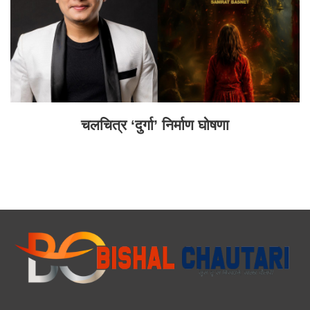
चलचित्र ‘दुर्गा’ निर्माण घोषणा