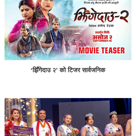
‘झिँगेदाउ २’ को टिजर सार्वजनिक