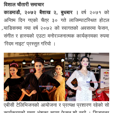
विशाल चौतारी समाचार
काडमाडौ, २०७२ बैशाख २, बुधबार ।
वर्ष २०७१ को
अन्तिम दिन गएको चैत्र ३० गते लाजिम्पाटस्थित होटल
र्‍याडिसनमा नया वर्ष २०७२ को स्वागतको अवसरमा फेसन,
संगीत र हास्यको एउटा मनोरञ्जनात्मक कार्यक्रमका रुपमा
‘रिदम नाइट’ प्रस्तुत गरियो ।
एबीसी टेलिभिजनको आयोजना र प्रत्यक्ष प्रशारण रहेको सो
कार्यक्रमको मुख्य अंशका रुपमा फेसन शो रह्यो । डिजाइनर