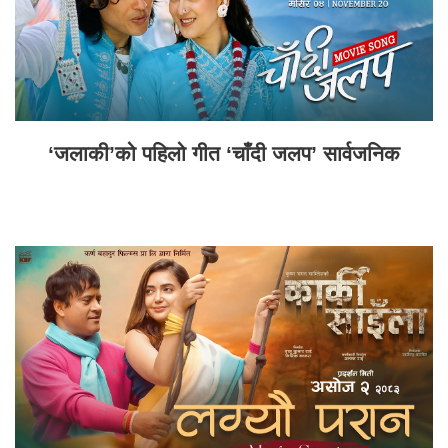
‘जलाकी’को पहिलो गीत ‘चाँदी जलप’ सार्वजनिक