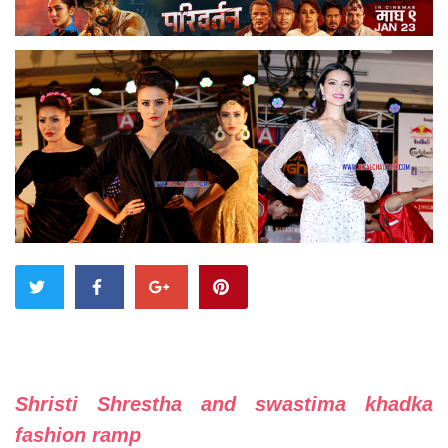
Shristi Shrestha and swastima khadka
fashion ramp