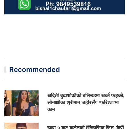
Recommended
अदिती बुढाथोकीको बलिउडमा अर्को फड्को,
सोनाक्षीका श्रीमान जहीरसँग ‘फरिश्ता’मा
काम
झापा ५ बाट बालेनको ऐतिहासिक जित, केपी