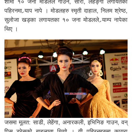
शोमा १० जना मोडलले गाउन, सारी, लेहेङ्गा लगायतका
पहिरनमा र्‍याप नापे । मोडलहरु स्मृती दाहाल, निलम श्रेष्ठ,
सुलोजा खड्का लगायतका १० जना मोडलले र्‍याम्प नापेका
थिए ।
जसमा मूलत: साडी, लेहेंगा, अनारकली, इभिनिङ गाउन, वन्
पिस ड्रेसको बाहुल्यता थियो ।
यी पहिरनहरुमा कायरा