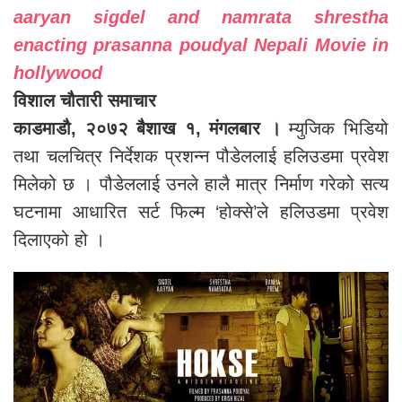
aaryan sigdel and namrata shrestha
enacting prasanna poudyal Nepali Movie in
hollywood
विशाल चौतारी समाचार
काडमाडौ, २०७२ बैशाख १, मंगलबार ।
म्युजिक भिडियो
तथा चलचित्र निर्देशक प्रशन्न पौडेललाई हलिउडमा प्रवेश
मिलेको छ । पौडेललाई उनले हालै मात्र निर्माण गरेको सत्य
घटनामा आधारित सर्ट फिल्म ‘होक्से’ले हलिउडमा प्रवेश
दिलाएको हो ।