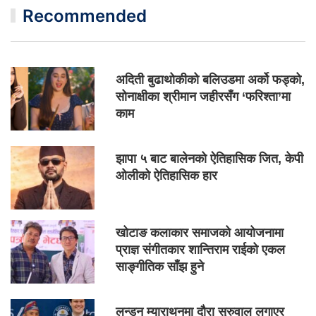
Recommended
अदिती बुढाथोकीको बलिउडमा अर्को फड्को,
सोनाक्षीका श्रीमान जहीरसँग ‘फरिश्ता’मा
काम
झापा ५ बाट बालेनको ऐतिहासिक जित, केपी
ओलीको ऐतिहासिक हार
खोटाङ कलाकार समाजको आयोजनामा
प्राज्ञ संगीतकार शान्तिराम राईको एकल
साङ्गीतिक साँझ हुने
लन्डन म्याराथनमा दौरा सुरुवाल लगाएर