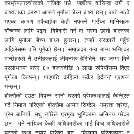
काभ्रेपलाञ्चोकको नजिकै पर्छ, जहाँका वासिन्दा ठगी र
बाध्यताका कारण आफ्नो मृगौला बेच्न बाध्य छन्। रातो माटो
भएका कारण मकैबाहेक केही नफल्ने गाउँका मानिसहरु
बाँच्नका लागि पढ्न, बिहेबारी गर्न वा घरमा छानो हाल्नका
लागि मृगौला बेच्न बाध्य हुन्छन्। त्यहाँ सरकारी पहुँच
अहिलेसम्म पनि पुगेको छैन। समाजका गन्य मान्य भनिएका
मान्छेहरुले नै उनीहरुलाई जीवनभर हेरिदिने, घर जग्गा दिने
प्रलोभनमा पारेर ६० हजारदेखि १ लाख रुपियाँसम्म दिएर
मृगौला किन्छन्। पाएपछि कहिल्यै फर्केर हेर्दैनन्’ प्रशन्न
भन्छन्।
होक्सेको एउटा विपन्न सानो घरको प्रेमकथालाई केन्द्रित
गर्दै निर्माण गरिएको होक्सेमा आर्यन सिग्देल, नम्रता श्रेष्ठ,
प्रेम बानियाँ, मधु न्यौरेले प्रमुख भूमिकामा अभिनय गरेका
छन्। भने नायिका केकी अधिकारीका भाई बिम्ब अधिकारीले
यसको कथा तयार पारेका हुन्। फिल्ममा परिकल्पना र