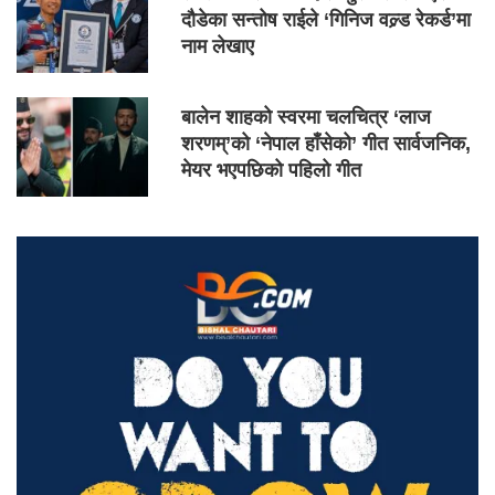
दौडेका सन्तोष राईले ‘गिनिज वल्र्ड रेकर्ड’मा
नाम लेखाए
बालेन शाहको स्वरमा चलचित्र ‘लाज
शरणम्’को ‘नेपाल हाँसेको’ गीत सार्वजनिक,
मेयर भएपछिको पहिलो गीत