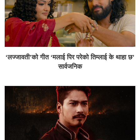
‘लज्जावती’को गीत ‘मलाई पिर परेको तिम्लाई के थाहा छ’
सार्वजनिक