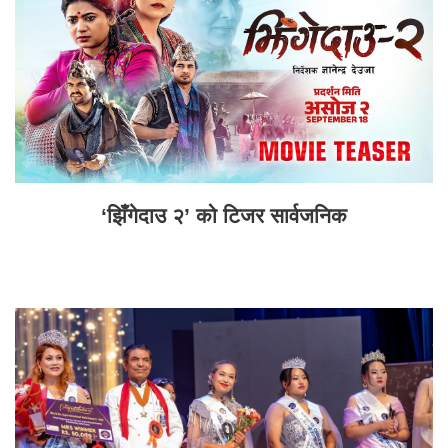
‘झिँगेदाउ २’ को टिजर सार्वजनिक