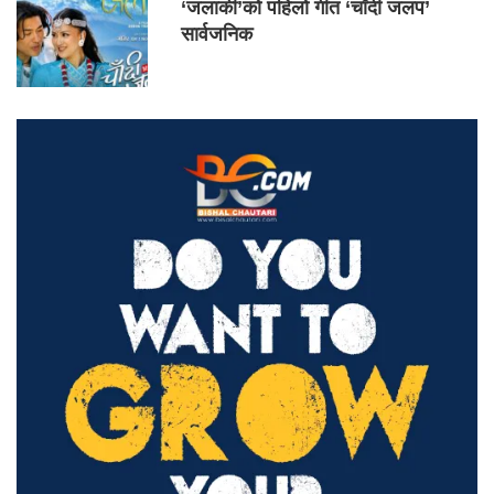
‘जलाकी’को पहिलो गीत ‘चाँदी जलप’
सार्वजनिक