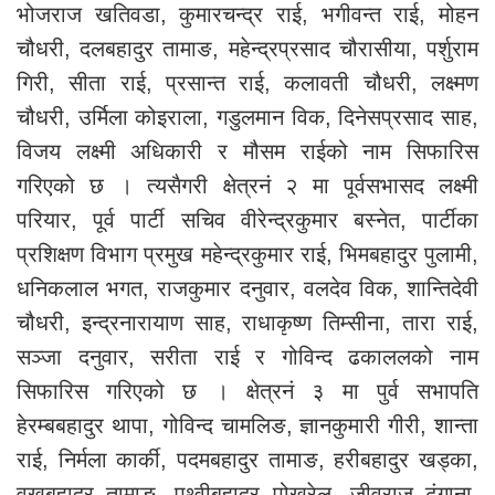
भोजराज खतिवडा, कुमारचन्द्र राई, भगीवन्त राई, मोहन
चौधरी, दलबहादुर तामाङ, महेन्द्रप्रसाद चौरासीया, पर्शुराम
गिरी, सीता राई, प्रसान्त राई, कलावती चौधरी, लक्ष्मण
चौधरी, उर्मिला कोइराला, गडुलमान विक, दिनेसप्रसाद साह,
विजय लक्ष्मी अधिकारी र मौसम राईको नाम सिफारिस
गरिएको छ । त्यसैगरी क्षेत्रनं २ मा पूर्वसभासद लक्ष्मी
परियार, पूर्व पार्टी सचिव वीरेन्द्रकुमार बस्नेत, पार्टीका
प्रशिक्षण विभाग प्रमुख महेन्द्रकुमार राई, भिमबहादुर पुलामी,
धनिकलाल भगत, राजकुमार दनुवार, वलदेव विक, शान्तिदेवी
चौधरी, इन्द्रनारायाण साह, राधाकृष्ण तिम्सीना, तारा राई,
सञ्जा दनुवार, सरीता राई र गोविन्द ढकाललको नाम
सिफारिस गरिएको छ । क्षेत्रनं ३ मा पुर्व सभापति
हेरम्बबहादुर थापा, गोविन्द चामलिङ, ज्ञानकुमारी गीरी, शान्ता
राई, निर्मला कार्की, पदमबहादुर तामाङ, हरीबहादुर खड्का,
वृखबहादुर तामाङ, पृथ्वीबहादुर पोखरेल, जीवराज ढुंगाना,