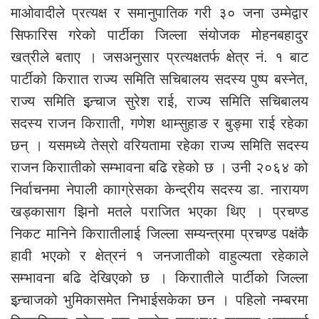
माओवादीले प्रत्यक्ष र समानुपातिक गरी ३० जना उम्मेद्वार
सिफारिस गरेको पार्टीका जिल्ला संयोजक मोहनबहादुर
खत्रीले बताए । जसअनुसार प्रत्यक्षतर्फ क्षेत्र नं. १ बाट
पार्टीको किराात राज्य समिति सचिबालय सदस्य पुष्प बस्नेत,
राज्य समिति इन्र्चाज सुरेश राई, राज्य समिति सचिबालय
सदस्य राजन किरााती, गणेश थाम्सुहाङ र बुङ्मा राई रहेका
छन् । यसमध्ये तेस्रो वरियतामा रहेका राज्य समिति सदस्य
राजन किराातीको सम्भावना बढि रहेको छ । उनी २०६४ को
निर्वाचनमा नेपाली कााग्रेसका केन्द्रीय सदस्य डा. नारायण
खड्कासाग झिनो मतले पराजित भएका थिए । प्रचण्ड
निकट मानिने किराातीलाई जिल्ला सम्यन्त्रमा प्रचण्ड पक्षंकै
हावी भएको र क्षेत्रनं १ जनजातीको वाहुल्यता रहेकाले
सम्भावना बढि देखिएको छ । किराातीले पार्टीको जिल्ला
इन्र्चाजको भुमिकासमेत निभाईसकेका छन । पहिलो नम्बरमा