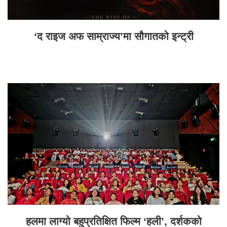
‘द राइज अफ साम्राज्य’मा सौगातको इन्ट्री
हलमा लाग्यो बहुप्रतिक्षित फिल्म ‘हली’, दर्शकको