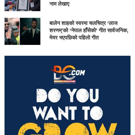
नाम लेखाए
बालेन शाहको स्वरमा चलचित्र ‘लाज
शरणम्’को ‘नेपाल हाँसेको’ गीत सार्वजनिक,
मेयर भएपछिको पहिलो गीत