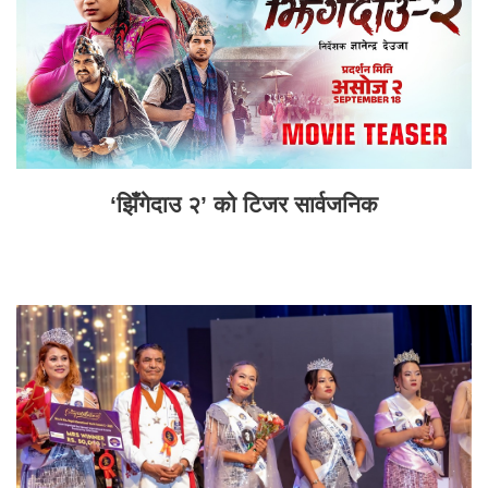
‘झिँगेदाउ २’ को टिजर सार्वजनिक