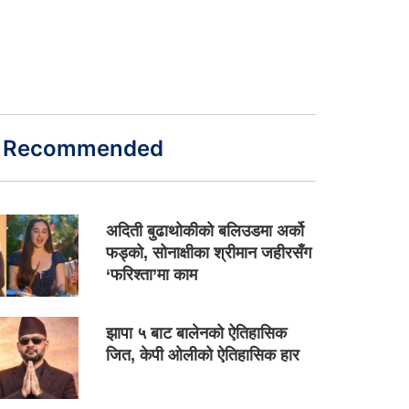
Recommended
अदिती बुढाथोकीको बलिउडमा अर्को
फड्को, सोनाक्षीका श्रीमान जहीरसँग
‘फरिश्ता’मा काम
झापा ५ बाट बालेनको ऐतिहासिक
जित, केपी ओलीको ऐतिहासिक हार