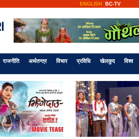
ENGLISH
BC-TV
राजनीति
अर्थतन्त्र
विचार
प्रविधि
खेलकुद
विश्व