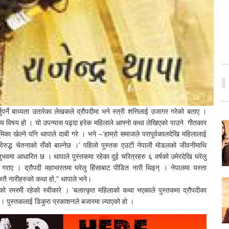
पर्ने बाध्यता उतारेका लेखकले द्रौपदीमा भने स्त्री शत्तिलाई उजागर गरेको बताए ।
मुख्य विषय हो । यो उपन्यास पढ्दा हरेक महिलाले आफ्नो कथा लेखिएको पाउने गीतकार
िका खेल्ने पनि थापाले दाबी गरे । भने –‘हाम्रो समाजले परापूर्वकालदेखि महिलालाई
विरुद्ध चेतनाको राँको बाल्नेछ ।’ पहिलो पुस्तक एउटी नेपाली मोडलको जीवनीमाथि
अनुभवमा आधारित छ । थापाले पुस्तकमा रहेका दुई चरित्रहरु ६ वर्षको उमेरदेखि घरेलु
गराए । द्रौपदी महाभारतमा घरेलु हिंसाबाट पीडित नारी थिइन् । नेपालमा यस्ता
्तै नारीहरुको कथा हो,” थापाले भने।
नको रमरमी रहेको स्वीकारे । ‘बलात्कृत महिलाको कथा भएकाले पुस्तकमा द्रौपदीका
े। पुस्तकलाई डिकुरा प्रकाशनले बजारमा ल्याएको हो ।