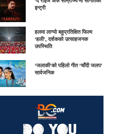
‘द राइज अफ साम्राज्य’मा सौगातको
इन्ट्री
हलमा लाग्यो बहुप्रतिक्षित फिल्म
‘हली’, दर्शकको उत्साहजनक
उपस्थिति
‘जलाकी’को पहिलो गीत ‘चाँदी जलप’
सार्वजनिक