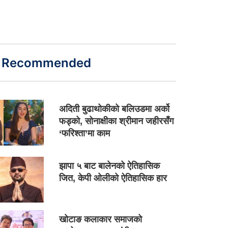
Recommended
अदिती बुढाथोकीको बलिउडमा अर्को
फड्को, सोनाक्षीका श्रीमान जहीरसँग
‘फरिश्ता’मा काम
झापा ५ बाट बालेनको ऐतिहासिक
जित, केपी ओलीको ऐतिहासिक हार
खोटाङ कलाकार समाजको