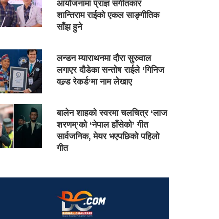
आयोजनामा प्राज्ञ संगीतकार
शान्तिराम राईको एकल साङ्गीतिक
साँझ हुने
लन्डन म्याराथनमा दौरा सुरुवाल
लगाएर दौडेका सन्तोष राईले ‘गिनिज
वल्र्ड रेकर्ड’मा नाम लेखाए
बालेन शाहको स्वरमा चलचित्र ‘लाज
शरणम्’को ‘नेपाल हाँसेको’ गीत
सार्वजनिक, मेयर भएपछिको पहिलो
गीत