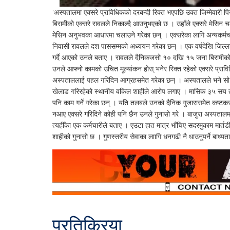
‘अस्पतालमा एक्सरे प्राविधिकको दरबन्दी रिक्त भएपछि उक्त जिम्मेवार
बिरामीको एक्सरे रावलले निकाल्दै आउनुभएको छ । उहाँले एक्सरे मेसिन 
मेसिन अनुभवका आधारमा चलाउने गरेका छन् । एक्सरेका लागि अन्यकर्मचा
निवासी रावलले दश पाससम्मको अध्ययन गरेका छन् । एक वर्षदेखि जिल्ला अ
गर्दै आएको उनले बताए । रावलले दैनिकजसो १० दखि १५ जना बिरामीको 
उनले आफ्नो कामको उचित मूल्यांकन होस् भनेर रिक्त रहेको एक्सरे प्राव
अस्पताललाई पहल गरिदिन आग्रहसमेत गरेका छन् । अस्पतालले भने सो पद
खेलाड गरिरहेको स्थानीय वकिल शाहीले आरोप लगाए । मासिक ३५ सय तल
पनि काम गर्ने गरेका छन् । यति तलबले उनको दैनिक गुजारासमेत कष्टकर ह
नआए एक्सरे गरिदिने कोही पनि छैन उनले गुनासो गरे । बाजुरा अस्पतालम
त्यहीँका एक कर्मचारीले बताए । एउटा हात मात्र भाँचिए सदरमुकाम मार्त
शाहीको गुनासो छ । गुणस्तरीय सेवाका लाागि धनगढी नै धाउनुपर्ने बाध्य
प्रतिक्रिया