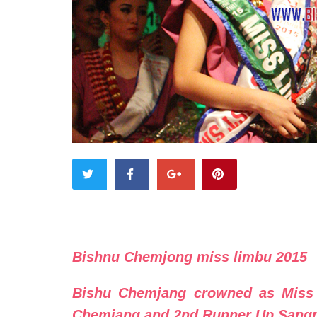
Bishnu Chemjong miss limbu 2015
Bishu Chemjang crowned as Miss
Chemjang and 2nd Runner Up San