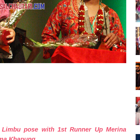
 Limbu pose with 1st Runner Up Merina
gma Khapung