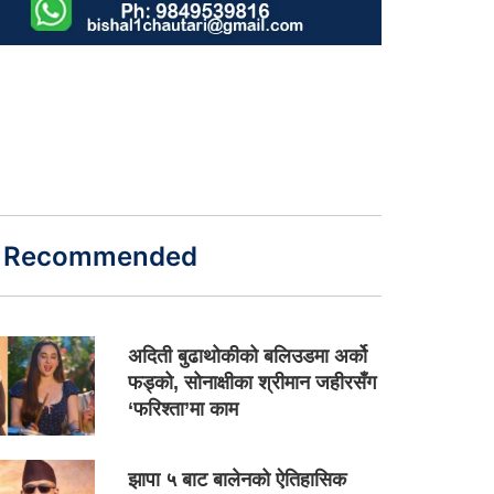
Recommended
अदिती बुढाथोकीको बलिउडमा अर्को
फड्को, सोनाक्षीका श्रीमान जहीरसँग
‘फरिश्ता’मा काम
झापा ५ बाट बालेनको ऐतिहासिक