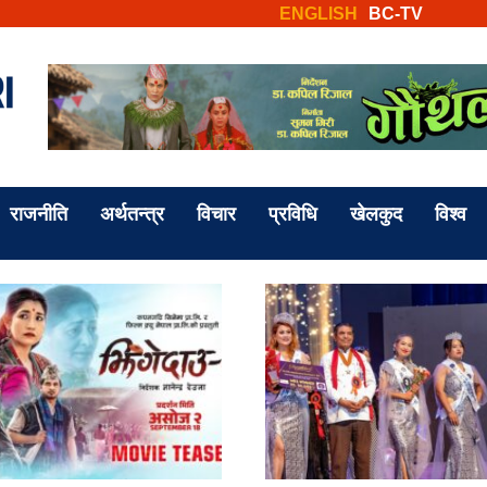
ENGLISH
BC-TV
राजनीति
अर्थतन्त्र
विचार
प्रविधि
खेलकुद
विश्व