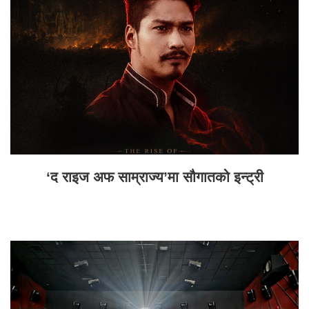
‘द राइज अफ साम्राज्य’मा सौगातको इन्ट्री