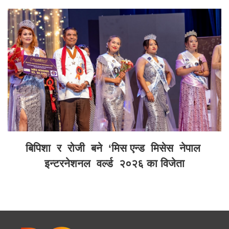
बिपिशा र रोजी बने ‘मिस एन्ड मिसेस नेपाल
इन्टरनेशनल वर्ल्ड २०२६ का विजेता