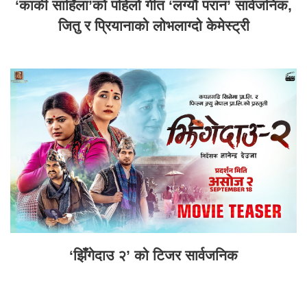
‘कार्की साहिँला’को पहिलो गीत ‘लग्यौ परान’ सार्वजनिक,
जितु र प्रियानाको लोभलाग्दो केमेस्ट्री
‘झिँगेदाउ २’ को टिजर सार्वजनिक