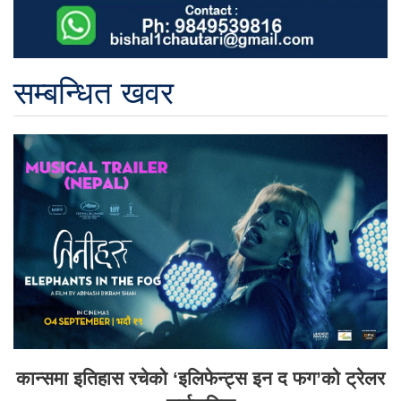
सम्बन्धित खवर
कान्समा इतिहास रचेको ‘इलिफेन्ट्स इन द फग’को ट्रेलर