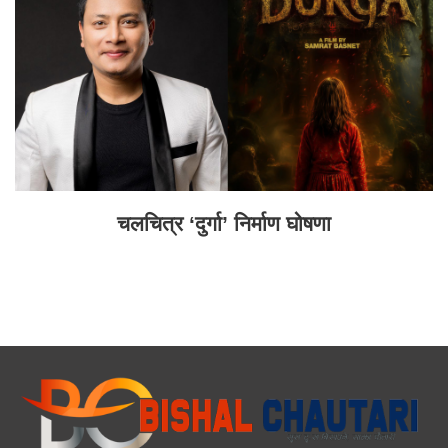
चलचित्र ‘दुर्गा’ निर्माण घोषणा