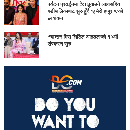
पर्यटन प्रवर्द्धनमा टेवा पुर्‍याउने लक्ष्यसहित
बडीमालिकाबाट सुरु हुँदै ‘ए मेरो हजुर ५’को
छायांकन
‘प्याब्सन मिस लिटिल आइडल’को १५औं
संस्करण सुरु