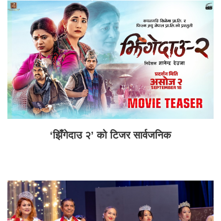
‘झिँगेदाउ २’ को टिजर सार्वजनिक