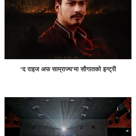
‘द राइज अफ साम्राज्य’मा सौगातको इन्ट्री