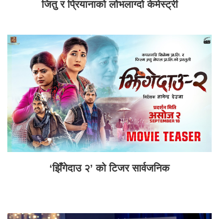
जितु र प्रियानाको लोभलाग्दो केमेस्ट्री
‘झिँगेदाउ २’ को टिजर सार्वजनिक