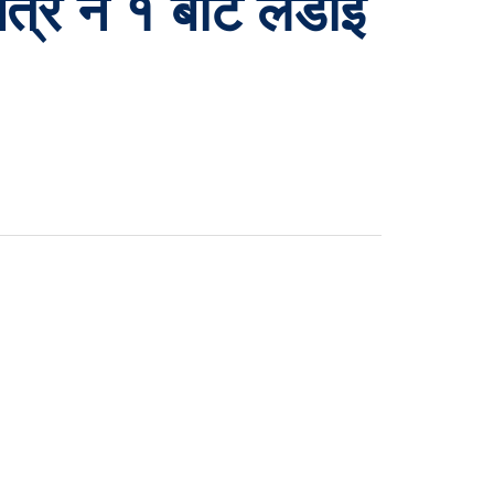
षेत्र नं १ बाट लडाई