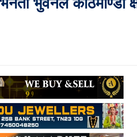
भिनेता भुवनले काठमाण्डौ क्