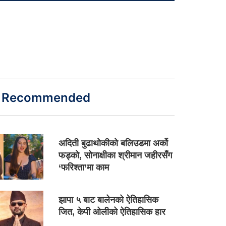
Recommended
अदिती बुढाथोकीको बलिउडमा अर्को
फड्को, सोनाक्षीका श्रीमान जहीरसँग
‘फरिश्ता’मा काम
झापा ५ बाट बालेनको ऐतिहासिक
जित, केपी ओलीको ऐतिहासिक हार